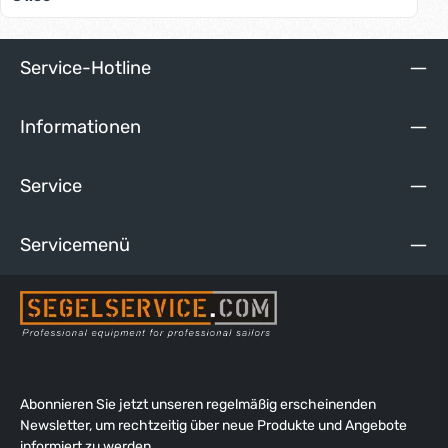
festes Tauwerk geeignet. Da die maximale Belastung sehr von
dem verwendeten Seil und der Verschraubung abhängt,
können keine Angaben zu Arbeits- und Bruchlast gemacht
werden. Daher nicht zur Personensicherung und zur
Service-Hotline
Verwendung in Hebezeugen oder statischen Systemen
geeignet.
Informationen
Service
Servicemenü
Abonnieren Sie jetzt unseren regelmäßig erscheinenden
Newsletter, um rechtzeitig über neue Produkte und Angebote
informiert zu werden.