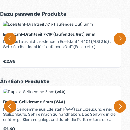
Produktgalerie überspringen
Dazu passende Produkte
Edelstahl-Drahtseil 7x19 (laufendes Gut) 3mm
Drahtseil aus nicht rostendem Edelstahl 1.4401 (AISI 316) .
Sehr flexibel, ideal für "laufendes Gut" (Fallen etc.).
Regulärer Preis:
€2.85
Produktgalerie überspringen
Ähnliche Produkte
Duplex-Seilklemme 2mm (V4A)
Flache Seilklemme aus Edelstahl (V4A) zur Erzeugung einer
Seilschlaufe. Sehr einfach zu handhaben: Das Seil wird in die
u-förmige Klemme gelegt und durch die Platte mittels der
beiden Muttern gesichert. Sowohl für Stahlseil als auch für
Regulärer Preis:
€1.60