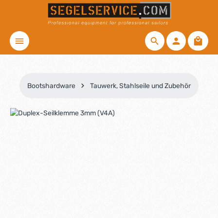
Zum Hauptinhalt springen
Waren
Bootshardware
Tauwerk, Stahlseile und Zubehör
Bildergalerie überspringen