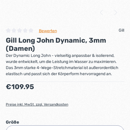
Gill
Bewerten
Durchschnittliche Bewertung von 0 von 5 Sternen
Gill Long John Dynamic, 3mm
(Damen)
Der Dynamic Long John - vielseitig anpassbar & isolierend,
wurde entwickelt, um die Leistung im Wasser zu maximieren.
Das 3mm starke 4-Wege-Stretchmaterial ist außerordentlich
elastisch und passt sich der Körperform hervorragend an.
Regulärer Preis:
€109.95
Preise inkl. MwSt. zzgl. Versandkosten
auswählen
Größe