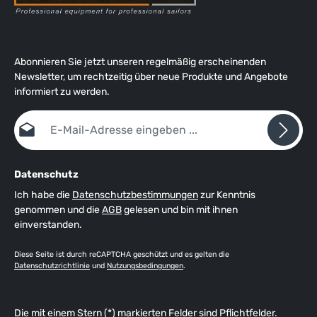
Flexibilität des Materials ist das An- und Ausziehen aber völlig
problemlos. Hervorragende Passform und hohe
Beweglichkeit durch sehr flexibles Material und anatomischen
3D-Schnitt, hohe Isolationswirkung durch 4-lagigen
Materialmix, wasserabweisende Außenbeschichtung (DWR)
Abonnieren Sie jetzt unseren regelmäßig erscheinenden
vermindert die Verdunstungskälte, schnell trocknende,
Newsletter, um rechtzeitig über neue Produkte und Angebote
wärmende Innenfütterung, abriebfeste Verstärkungen aus
informiert zu werden.
ZhikTex™ II im Knie- und Sitzbereich, Nähte verklebt und
blindstich-genäht, Beinabschlüsse mit Drainageöffnungen.
E-Mail-Adresse*
Datenschutz
Ich habe die
Datenschutzbestimmungen
zur Kenntnis
genommen und die
AGB
gelesen und bin mit ihnen
einverstanden.
Diese Seite ist durch reCAPTCHA geschützt und es gelten die
Datenschutzrichtlinie
und
Nutzungsbedingungen
.
Die mit einem Stern (*) markierten Felder sind Pflichtfelder.