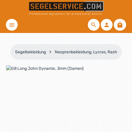
Zum Hauptinhalt springen
Waren
Segelbekleidung
Neoprenbekleidung, Lycras, Rash
Bildergalerie überspringen