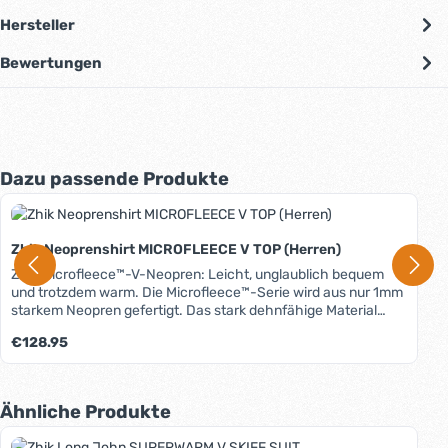
Hersteller
Bewertungen
Produktgalerie überspringen
Dazu passende Produkte
Zhik Neoprenshirt MICROFLEECE V TOP (Herren)
Zhik Microfleece™-V-Neopren: Leicht, unglaublich bequem
und trotzdem warm. Die Microfleece™-Serie wird aus nur 1mm
starkem Neopren gefertigt. Das stark dehnfähige Material
ermöglicht deshalb maximale Bewegungsfreiheit und bietet
Regulärer Preis:
€128.95
höchsten Tragekomfort. Durch eine schnell trocknende
Innenbeschichtung aus dünnem Fleecematerial hält die
Bekleidung wärmer als viele Anzüge aus dickerem Neopren.
Die Serie hat einen riesigen Einsatzbereich: Als äußere
Produktgalerie überspringen
Ähnliche Produkte
Schicht bei nicht sehr kalten Temperaturen oder auch als
zusätzliche Isolierschicht z.B. unter einem Trockenanzug.