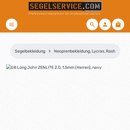
Zum Hauptinhalt springen
Waren
Segelbekleidung
Neoprenbekleidung, Lycras, Rash
Bildergalerie überspringen