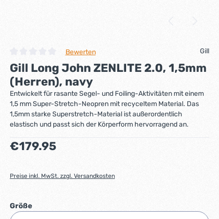
Gill
Bewerten
Durchschnittliche Bewertung von 0 von 5 Sternen
Gill Long John ZENLITE 2.0, 1,5mm
(Herren), navy
Entwickelt für rasante Segel- und Foiling-Aktivitäten mit einem
1,5 mm Super-Stretch-Neopren mit recyceltem Material. Das
1,5mm starke Superstretch-Material ist außerordentlich
elastisch und passt sich der Körperform hervorragend an.
Regulärer Preis:
€179.95
Preise inkl. MwSt. zzgl. Versandkosten
auswählen
Größe