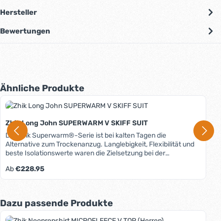
Hersteller
Bewertungen
Produktgalerie überspringen
Ähnliche Produkte
Zhik Long John SUPERWARM V SKIFF SUIT
Die Zhik Superwarm®-Serie ist bei kalten Tagen die
Alternative zum Trockenanzug. Langlebigkeit, Flexibilität und
beste Isolationswerte waren die Zielsetzung bei der
Entwicklung. Das Superstretch-Neopren ist enorm dehnfähig
Regulärer Preis:
Ab
€228.95
und bietet so ein Maximum an Bewegungsfreiheit. Die schnell
trocknende und wärmende Fleece-Innenbeschichtung und
die außergewöhnlich hohe Isolationswirkung des 4-Wege-
Superstretch-Materials machen den Anzug zu einem der
Produktgalerie überspringen
Dazu passende Produkte
wärmsten am Markt. Entworfen wurde der Schnitt unter
Einsatz modernster 3D-Technologie, wodurch