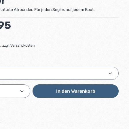
er
tattete Allrounder. Für jeden Segler, auf jedem Boot.
:
95
t. zzgl. Versandkosten
ählen
Anzahl: Gib den gewünschten Wert ein od
In den Warenkorb
3