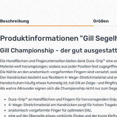
Beschreibung
Größen
Produktinformationen "Gill Seg
Gill Championship - der gut ausgestatt
Die Handflächen und Fingerunterseiten bieten dank Dura-Grip™ eine erst
Material weit herumgezogen, sodass aus jeder Position fest zugegriff
Die Nähte an den anatomisch vorgeformten Fingern sind versetzt, sod
Der Handrücken besteht aus flexiblem 4-Wege-Stretchmaterial und er
Handschuhen häufig etwas fummelig ist, hat Gill an Zeige- und Ringfin
Als wahre Allrounder eignen sich die Championship nicht nur zum Sege
Dura-Grip™ an Handflächen und Fingern für hervorragenden Grip, o
4-Wege-Stretchmaterial am Handrücken sorgt für hohen Trageko
anatomisch vorgeformte Finger für optimalen Sitz,
eine auf der Oberseite etwas verkürzte Stulpe und der kurze Kle