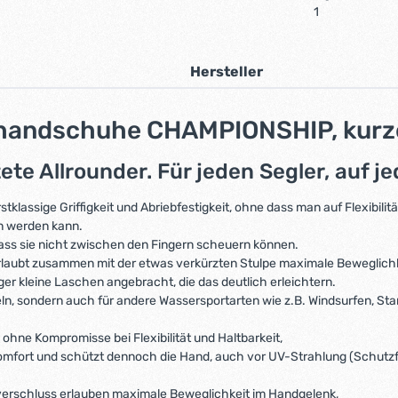
1
Hersteller
elhandschuhe CHAMPIONSHIP, kurz
ete Allrounder. Für jeden Segler, auf j
klassige Griffigkeit und Abriebfestigkeit, ohne dass man auf Flexibili
en werden kann.
ass sie nicht zwischen den Fingern scheuern können.
laubt zusammen mit der etwas verkürzten Stulpe maximale Beweglichk
ger kleine Laschen angebracht, die das deutlich erleichtern.
ln, sondern auch für andere Wassersportarten wie z.B. Windsurfen, St
hne Kompromisse bei Flexibilität und Haltbarkeit,
mfort und schützt dennoch die Hand, auch vor UV-Strahlung (Schutzf
ttverschluss erlauben maximale Beweglichkeit im Handgelenk,