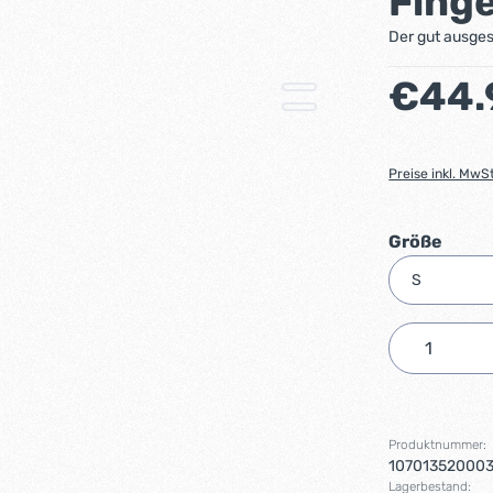
Fing
Der gut ausges
Regulärer Preis
€44.
Preise inkl. MwS
ausw
Größe
Produkt 
Produktnummer:
10701352000
Lagerbestand: