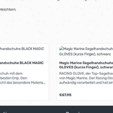
rleichtern.
handschuhe BLACK MAGIC
Magic Marine Segelhandschuh
GLOVES (kurze Finger), schwa
schuh mit dem
RACING GLOVE, der Top-Segelh
besten Grip. Den
von Magic Marine. Der Racing Glo
cht das besondere Material
aufwändig verarbeitet und hat ei
nger: Der Griff um die Schot
hervorragende Passform. Die Ha
en Reibungs-Koeffizient von
Verstärkungen bestehen aus seh
Regulärer Preis:
€57.95
eder oder Leder. Sie greifen
und griffigem XGrip®, welches mi
 halben Kraft wie bisher.
unverwüstlichen Kevlar®-Fäden
nders auf sportlichen Jollen
wurde. An den Handseiten und Fin
von Vorteil, aber auch auf
diese Beschichtung weit herumg