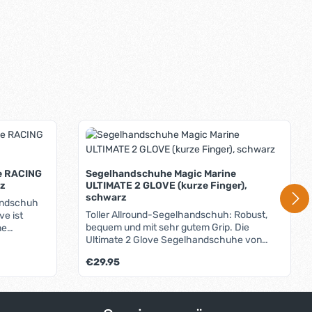
e RACING
Segelhandschuhe Magic Marine
rz
ULTIMATE 2 GLOVE (kurze Finger),
schwarz
andschuh
Toller Allround-Segelhandschuh: Robust,
ve ist
bequem und mit sehr gutem Grip. Die
ne
Ultimate 2 Glove Segelhandschuhe von
ndflächen-
Magic Marine werden aus den
r robustem
Regulärer Preis:
€29.95
verschiedensten HiTech-Materialien
t
gefertigt: Die Handoberfläche besteht aus
 vernäht
einem elastischen 4-Wege-Nylon-Stretch,
gern ist
das jede Bewegung mitmacht und sehr
ezogen.