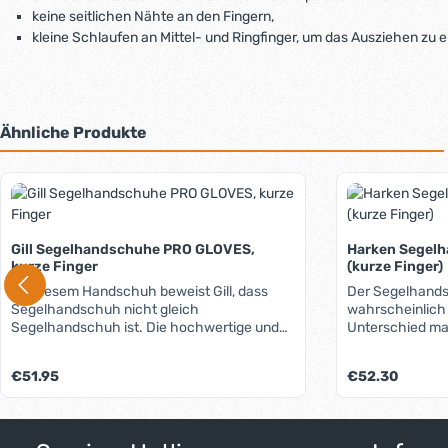
keine seitlichen Nähte an den Fingern,
kleine Schlaufen an Mittel- und Ringfinger, um das Ausziehen zu e
Ähnliche Produkte
Produktgalerie überspringen
Gill Segelhandschuhe PRO GLOVES,
Harken Segel
kurze Finger
(kurze Finger)
Mit diesem Handschuh beweist Gill, dass
Der Segelhand
Segelhandschuh nicht gleich
wahrscheinlich 
Segelhandschuh ist. Die hochwertige und
Unterschied ma
äußerst aufwendige Verarbeitung ergeben
an Ballen und Fi
einen langlebigen Handschuh der Extra-
hat den doppelt
Regulärer Preis:
Regulärer Preis:
€51.95
€52.30
Klasse: Weit herumgezogene Handflächen-
normalem Kunstl
und Fingerverstärkungen aus Proton-Ultra
also nur mit der
XD™: 3 bis 5 mal haltbarer als
Dieses ist beso
herkömmliches Handschuhmaterial, aber
und Katmaranen 