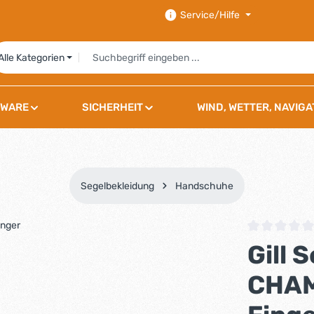
Service/Hilfe
Alle Kategorien
WARE
SICHERHEIT
WIND, WETTER, NAVIGA
Segelbekleidung
Handschuhe
Durchschnittli
Gill
CHAM