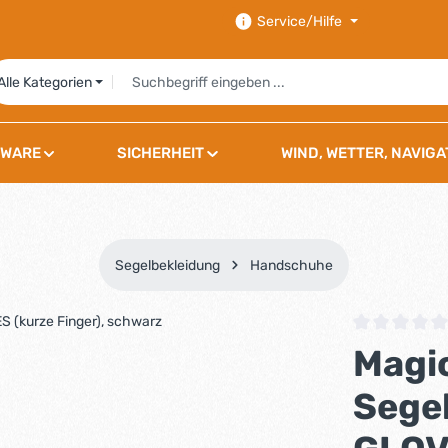
Service/Hilfe
Alle Kategorien
WARE
SICHERHEIT
WIND, WETTER, NAVIGA
Segelbekleidung
Handschuhe
Durchschnittli
Magi
Sege