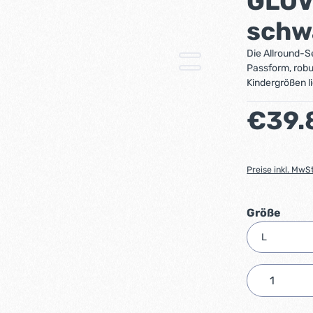
GLOVE
schw
Die Allround-
Passform, robu
Kindergrößen li
Regulärer Preis
€39.
Preise inkl. MwS
ausw
Größe
Produkt 