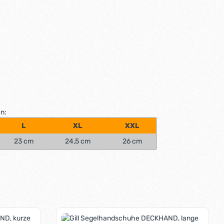
n:
L
XL
XXL
23 cm
24,5 cm
26 cm