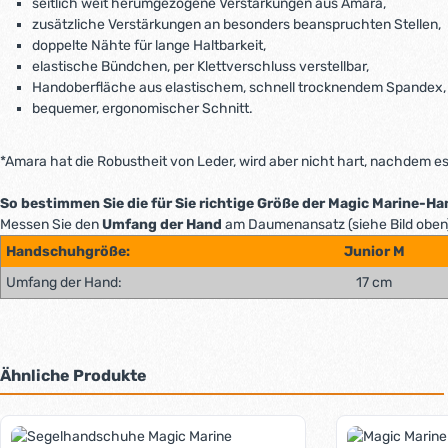
seitlich weit herumgezogene Verstärkungen aus Amara,
zusätzliche Verstärkungen an besonders beanspruchten Stellen,
doppelte Nähte für lange Haltbarkeit,
elastische Bündchen, per Klettverschluss verstellbar,
Handoberfläche aus elastischem, schnell trocknendem Spandex,
bequemer, ergonomischer Schnitt.
*Amara hat die Robustheit von Leder, wird aber nicht hart, nachdem es 
So bestimmen Sie die für Sie richtige Größe der Magic Marine-H
Messen Sie den
Umfang der Hand
am Daumenansatz (siehe Bild oben)
Handschuhgröße:
Junior M
Umfang der Hand:
17 cm
Ähnliche Produkte
Produktgalerie überspringen