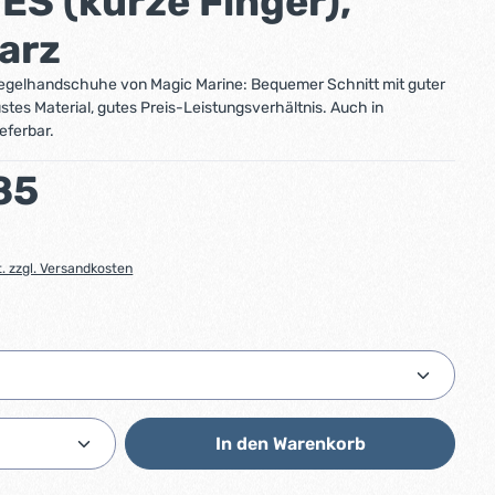
S (kurze Finger),
arz
Segelhandschuhe von Magic Marine: Bequemer Schnitt mit guter
stes Material, gutes Preis-Leistungsverhältnis. Auch in
eferbar.
:
85
t. zzgl. Versandkosten
ählen
Anzahl: Gib den gewünschten Wert ein od
In den Warenkorb