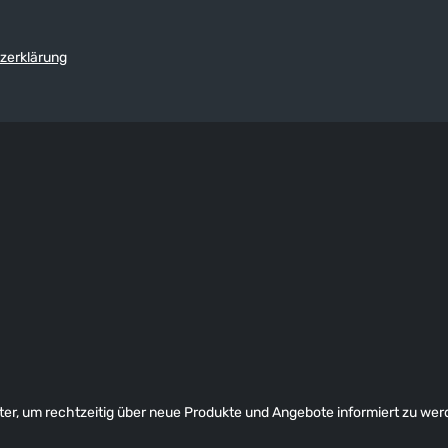
cm angegeben:
verhaken können), Schlaufen an M
 XS S M
Ringfinger leichtern das Ausziehe
zerklärung
cm 19 cm 21,5 cm 23 cm 24,5 cm 26 cm
er, um rechtzeitig über neue Produkte und Angebote informiert zu wer