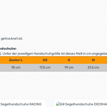
getrocknet ist.
andschuhe:
. Unter der jeweiligen Handschuhgröße ist dieses Maß in cm angegebe
Junior L
XS
S
M
18 cm
17,5 cm
19 cm
21,5 cm