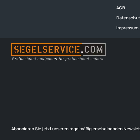
Verstärkungen an besonders beanspruchten
dieses Maß in 
AGB
Stellen, doppelte Nähte für lange
Handschuhgröße: Junior M Junior L
Haltbarkeit, Handfläche aus besonders
L XL XXL Umfang der Hand: 17 cm 18 cm 17,5
Datenschut
robustem, griffigem Material, elastische
Bündchen aus Neopren und Mesh, per
Impressum
Klettverschluss einstellbar, Handoberfläche
aus elastischem, schnell trocknendem
Spandex, sehr bequemer, ergonomischer
Schnitt. So bestimmen Sie die für Sie
richtige Handschuhgröße: Messen Sie die
Breite der Handinnenfläche zwischen
Daumenansatz und Aussenseite (siehe Bild
oben). Hinter der jeweiligen
Handschuhgröße ist dieses Maß in cm
angegeben.
Abonnieren Sie jetzt unseren regelmäßig erscheinenden Newslett