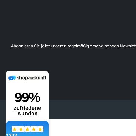
Außerdem verfügt der Dubarry Regatta über
elastische Lüftungseinsatze seitlich und
eine ausgeformte Innensohle." Das
verarbeitete Nubuck-Leder ist ein
Naturprodukt, welches auch bei einem
fabrikneuen Schuh leichte
Farbunterschiede, kleine Kratzer u.ä.
aufweisen kann. Dieses ist üblich und kein
Mangel, sondern zeugt von der
Abonnieren Sie jetzt unseren regelmäßig erscheinenden Newslett
Einzigartigkeit des Materials.