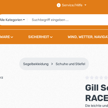
Service/Hilfe
Alle Kategorien
WARE
SICHERHEIT
WIND, WETTER, NAVIGA
Segelbekleidung
Schuhe und Stiefel
Durchschnittli
Gill
RACE
Die leichte un