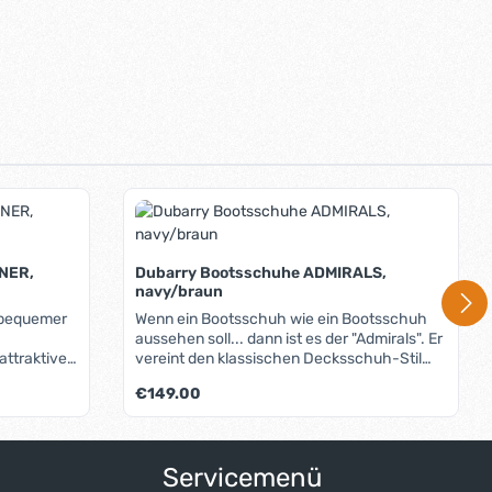
INER,
Dubarry Bootsschuhe ADMIRALS,
navy/braun
d bequemer
Wenn ein Bootsschuh wie ein Bootsschuh
aussehen soll... dann ist es der "Admirals". Er
 attraktiven
vereint den klassischen Decksschuh-Stil
mit bootstauglichen Funktionen: Perfekt an
Regulärer Preis:
€149.00
satz auf
Land, perfekt an Bord. Er passt zur Jeans
wie zur Segelhose, zum Poloshirt wie zur
warz ist),
Segeljacke. Beste Materialien und
sohle
aufwändige Verarbeitung machen ihn für
Servicemenü
, auch auf
viele Jahre zum täglichen Begleiter: Das