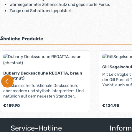
wärmegeformter Zehenschutz und gepolsterte Ferse,
Zunge und Schaftrand gepolstert.
Ähnliche Produkte
Produktgalerie überspringen
Gill Segelsch
Dubarry Decksschuhe REGATTA, braun
Mit Leichtigkei
(chestnut)
der Gill Pursuit Trainer. Nich
Yacht, auch auf 
Der klassische funktionale Decksschuh,
Schuh eine herv
aber modern und stylisch interpretiert. Und
abriebfesten u
natürlich auf dem neuesten Stand der
Außensohle für
Dubarry-Schuhtechnik. Das Obermaterial
Regulärer Preis:
Regulärer Preis:
€189.90
€124.95
nassen Oberfläch
besteht aus einer Kombination von
mit einem wass
robustem, wasserbeständigem DryFast-
einem Fersen- 
DrySoft™ Premium Nubuck-Leder und
sicheren Stand ausges
Gewebeeinsätzen, die nicht nur für
Service-Hotline
Inform
Trainer ist ein
angenehmes Klima im Schuh sorgen,