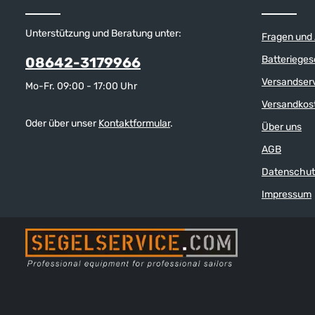
einem breiten Einsatz
sondern ihn auch schnell trocknen lassen.
flexibel, rutsch
Die NonSlip-NonMarking™ Sohle ist auch auf
Deckssohle, wa
nassen Decks sehr rutschfest und bietet
Unterstützung und Beratung unter:
Fragen und
Zehen- und Fer
durch seine spezielle Form hohe Stabiliät
sicheren Stand
auch bei Krängung. Alle Details zeugen von
Batterieges
08642-3179966
der aufwendigen Verarbeitung und der
hohen Dubarry-Qualität: DryFast-DrySoft™
Versandser
Mo-Fr. 09:00 - 17:00 Uhr
Premium Nubuck-Leder mit seitlichen
Gewebeeinsätzen, gepolsterte Zunge,
Versandkos
dämpfendes Lederfußbett
Oder über unser
Kontaktformular
.
Über uns
(herausnehmbar), gepolsterter Schaftrand,
sehr rutschfeste, vernähte NonSlip-
AGB
NonMarking™ Sohle mit speziellem Decks-
Profil, nicht abfärbend. 3-Loch-Schnürung
Datenschut
mit umlaufendem Ledersenkel für festen
Sitz, alle Ösen aus nicht-rostendem Metall,
Impressum
handgenähte Mokassin-Nähte, dezente
Farbmarkierungen für Back- und Steuerbord
an den Außenseiten, und nicht zuletzt: Eine
Top-Verarbeitung. Testsieger in der Ausgabe
12/2020 der Zeitschrift "Yacht": "Der
Dubarry Regatta erreichte fünf von fünf
möglichen Sternen und überzeugte durch
seine sehr griffige Sohle, die auch bei Nässe
an Deck nur sehr langsam wegrutscht.