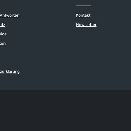
bereich. Leicht und
nassen Decks, gepolsterte Zwisc
- und abriebfeste
absorbiert Stöße und verhindert
sserabweisendes Profil,
Fußermüdung, herausnehmbare 
 Antworten
Kontakt
senschutz für einen
mit Luftpolstern, schnell trockne
.
atmungsaktives Mesh-Obermateri
etz
Newsletter
und Schaft gepolstert, abriebfest
vorgeformte Zehenverstärkungen,
vice
Ferse, verhindert das Verrutsche
Schuh, Fersenschlaufe, erleichte
ten
Anziehen, sehr leicht.
zerklärung