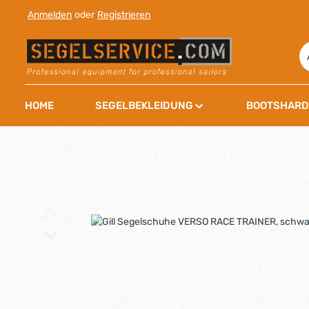
Anmelden
oder
Registrieren
 Hauptinhalt springen
Zur Suche springen
Zur Hauptnavigation springen
HOME
SEGELBEKLEIDUNG
BOOTSHARD
Bildergalerie überspringen