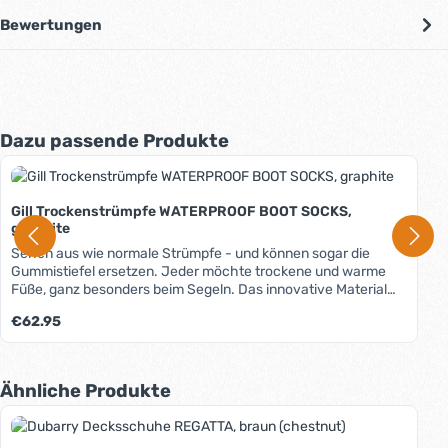
Bewertungen
Produktgalerie überspringen
Dazu passende Produkte
Gill Trockenstrümpfe WATERPROOF BOOT SOCKS,
graphite
Sehen aus wie normale Strümpfe - und können sogar die
Gummistiefel ersetzen. Jeder möchte trockene und warme
Füße, ganz besonders beim Segeln. Das innovative Material
dieser dünnen und sehr bequemen Strümpfe macht es
Regulärer Preis:
€62.95
möglich, denn sie sind vollständig wasserdicht und verfügen
über eine hohe Atmungsaktivität. Eine Lage aus
Thermomaterial wärmt die Füße, eine weitere Lage aus
feuchtigkeitsabsorbierendem Material sorgt für ein angenehm
Produktgalerie überspringen
Ähnliche Produkte
trockenes Klima. Eine zusätzliche "normale" Socke als innere
Lage ist nicht nötig. In Kombination mit modernen
Segelschuhen können die Gill Waterproof Boot Socks sogar