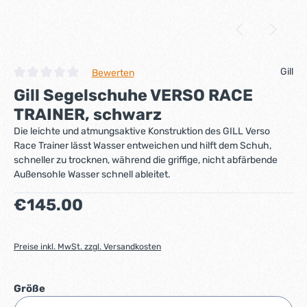
Gill
Bewerten
Durchschnittliche Bewertung von 0 von 5 Sternen
Gill Segelschuhe VERSO RACE
TRAINER, schwarz
Die leichte und atmungsaktive Konstruktion des GILL Verso
Race Trainer lässt Wasser entweichen und hilft dem Schuh,
schneller zu trocknen, während die griffige, nicht abfärbende
Außensohle Wasser schnell ableitet.
Regulärer Preis:
€145.00
Preise inkl. MwSt. zzgl. Versandkosten
auswählen
Größe