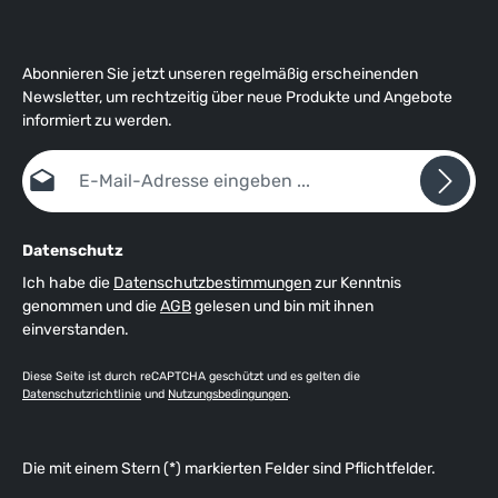
auch bei Nässe an Deck nur sehr langsam wegrutscht.
Außerdem verfügt der Dubarry Regatta über elastische
Lüftungseinsatze seitlich und eine ausgeformte Innensohle."
Das verarbeitete Nubuck-Leder ist ein Naturprodukt, welches
Abonnieren Sie jetzt unseren regelmäßig erscheinenden
auch bei einem fabrikneuen Schuh leichte Farbunterschiede,
Newsletter, um rechtzeitig über neue Produkte und Angebote
kleine Kratzer u.ä. aufweisen kann. Dieses ist üblich und kein
informiert zu werden.
Mangel, sondern zeugt von der Einzigartigkeit des Materials.
E-Mail-Adresse*
Datenschutz
Ich habe die
Datenschutzbestimmungen
zur Kenntnis
genommen und die
AGB
gelesen und bin mit ihnen
einverstanden.
Diese Seite ist durch reCAPTCHA geschützt und es gelten die
Datenschutzrichtlinie
und
Nutzungsbedingungen
.
Die mit einem Stern (*) markierten Felder sind Pflichtfelder.