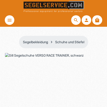
Zum Hauptinhalt springen
Waren
Segelbekleidung
Schuhe und Stiefel
Bildergalerie überspringen