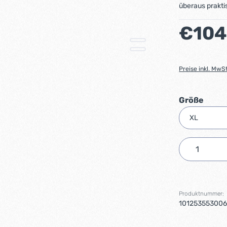
überaus praktis
Regulärer Preis
€104
Preise inkl. MwS
ausw
Größe
Produkt 
Produktnummer:
10125355300