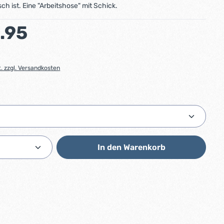
ch ist. Eine "Arbeitshose" mit Schick.
:
.95
t. zzgl. Versandkosten
ählen
Anzahl: Gib den gewünschten Wert ein od
In den Warenkorb
6