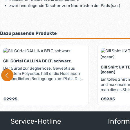
zwei innenliegende Taschen zum Nachrüsten der Pads (s.u.)
Dazu passende Produkte
Produktgalerie überspringen
Gill Gürtel GALLINA BELT, schwarz
Gill Shirt UV 
Der Gürtel zur Seglerhose. Gewebt aus
(ocean)
robustem Polyester, hält er die Hose auch
bei sportlichen Bedingungen am Platz. Die
Ein tolles Shirt
stufenlos einstellbare Schnalle besteht aus
und maximalem UV-Schut
seewasserbeständig beschichtetem
man dieses Shir
Aluminium, eine Beschichtung am
getragen schüt
Regulärer Preis:
Regulärer Preis:
€29.95
€59.95
Gürtelende verhindert das Ausfransen.
Schutzfaktor (
Stehkragen wir
Auskühlung durc
Produkt Anzahl: Gib den gewünschten W
schnell trockne
Service-Hotline
Inform
"Dusche" beim s
Rolle spielt. Un