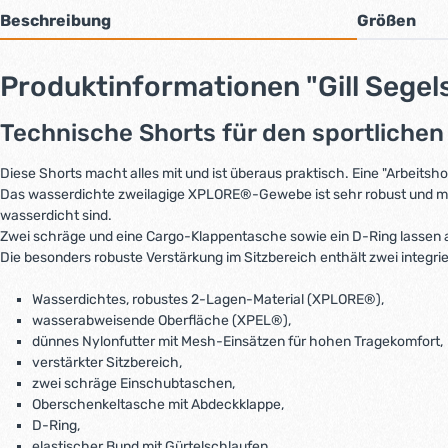
Beschreibung
Größen
Produktinformationen "Gill Sege
Technische Shorts für den sportlichen
Diese Shorts macht alles mit und ist überaus praktisch. Eine "Arbeitsho
Das wasserdichte zweilagige XPLORE®-Gewebe ist sehr robust und mi
wasserdicht sind.
Zwei schräge und eine Cargo-Klappentasche sowie ein D-Ring lassen a
Die besonders robuste Verstärkung im Sitzbereich enthält zwei integr
Wasserdichtes, robustes 2-Lagen-Material (XPLORE®),
wasserabweisende Oberfläche (XPEL®),
dünnes Nylonfutter mit Mesh-Einsätzen für hohen Tragekomfort,
verstärkter Sitzbereich,
zwei schräge Einschubtaschen,
Oberschenkeltasche mit Abdeckklappe,
D-Ring,
elastischer Bund mit Gürtelschlaufen,