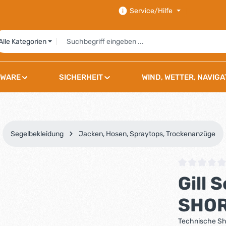
Service/Hilfe
Alle Kategorien
WARE
SICHERHEIT
WIND, WETTER, NAVIGA
Segelbekleidung
Jacken, Hosen, Spraytops, Trockenanzüge
Durchschnittli
Gill
SHOR
Technische Sho