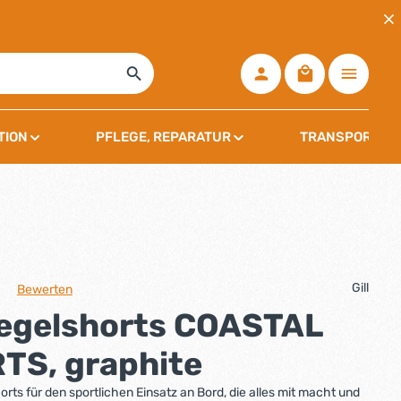
Warenkorb ent
TION
PFLEGE, REPARATUR
TRANSPORT, L
Gill
Bewerten
che Bewertung von 0 von 5 Sternen
 Segelshorts COASTAL
TS, graphite
rts für den sportlichen Einsatz an Bord, die alles mit macht und