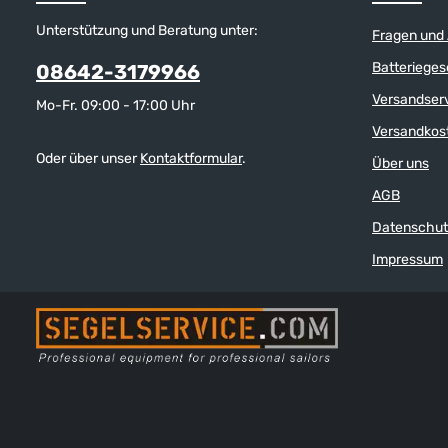
Segelbekleidung
zusätzliche, k
Unterstützung und Beratung unter:
Fragen und
Isolierschicht. 
Haut abgeführt
Batterieges
08642-3179966
trockenes Gefüh
Gewebe ist mit 
Versandser
Mo-Fr. 09:00 - 17:00 Uhr
verarbeitet, di
insbesondere un
Versandkos
Druckstellen hin
Oder über unser
Kontaktformular
.
Über uns
auf funktionale
Shirt ist nicht 
AGB
aber auch nicht
Aufgrund seiner
Datenschut
Materials lässt 
anderen Sporta
Impressum
Skifahren, Wand