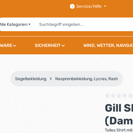
Service/Hilfe
Alle Kategorien
WARE
SICHERHEIT
WIND, WETTER, NAVIGA
Segelbekleidung
Neoprenbekleidung, Lycras, Rash
Durchschnittli
Gill 
(Dam
Tolles Shirt mi