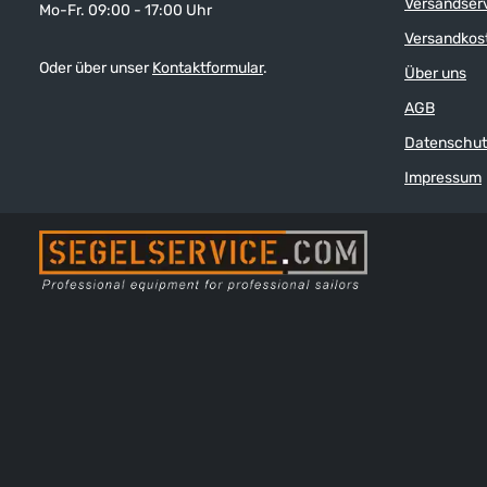
Versandser
Mo-Fr. 09:00 - 17:00 Uhr
Sonnenstrahlung. Robustes, leichtes und
effektiv vor sc
schnell trocknendes Material, stark wasser-
Robustes, leich
Versandkos
und schmutzabweisende XPEL®-
Material, hoher UV-Schutz (USF/UPF 50+)
Oder über unser
Kontaktformular
.
Über uns
Oberflächenbeschichtung, hoher UV-
verstellbarer B
Schutz (USF/UPF 50+) von außen
verdeckter und 
AGB
verstellbarer Bund mit Gürtelschnallen,
Frontreißverschluss, 2
verdeckter und hinterlegter
Einschubtaschen, 2 Cargo-Tasch
Datenschut
Frontreißverschluss, 2 schräge
Abdeckklappe, 2 G
Einschubtaschen, 2 Cargo-Taschen mit
(z.B. für Messer 
Impressum
Abdeckklappe, 2 Gesäßtaschen, D-Ring
anatomischer Sc
(z.B. für Messer, Multitool oder Kill-Cord),
und optimale B
anatomischer Schnitt für perfekte Passform
und optimale Bewegungsfreiheit.