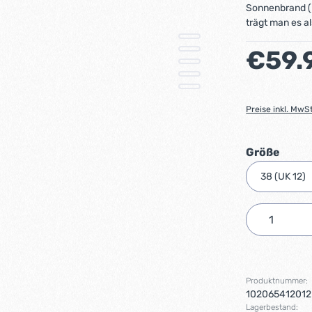
Sonnenbrand (
trägt man es al
Regulärer Preis
€59.
Preise inkl. MwS
ausw
Größe
Produkt 
Produktnummer:
102065412012
Lagerbestand: