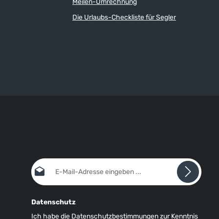
Meilen-Umrechnung
Sonnenstrahlung. Robustes, leichtes und
allen,
schnell trocknendes Material, stark wasser-
Die Urlaubs-Checkliste für Segler
und schmutzabweisende XPEL®-
Oberflächenbeschichtung, hoher UV-
Schutz (USF/UPF 50+) von außen
verstellbarer Bund mit Gürtelschnallen,
imale
verdeckter und hinterlegter
Frontreißverschluss, 2 schräge
Einschubtaschen, 2 Cargo-Taschen mit
Abdeckklappe, 2 Gesäßtaschen, D-Ring
(z.B. für Messer, Multitool oder Kill-Cord),
anatomischer Schnitt für perfekte Passform
und optimale Bewegungsfreiheit.
E-Mail-Adresse*
Datenschutz
Ich habe die
Datenschutzbestimmungen
zur Kenntnis