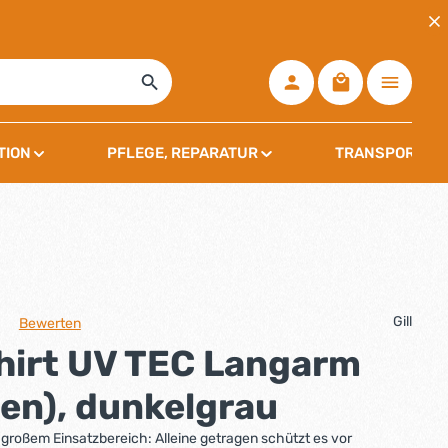
Warenkorb ent
TION
PFLEGE, REPARATUR
TRANSPORT, L
Gill
Bewerten
che Bewertung von 0 von 5 Sternen
Shirt UV TEC Langarm
en), dunkelgrau
t großem Einsatzbereich: Alleine getragen schützt es vor