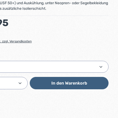
USF 50+) und Auskühlung, unter Neopren- oder Segelbekleidung
s zusätzliche Isolierschicht.
:
95
t. zzgl. Versandkosten
ählen
Anzahl: Gib den gewünschten Wert ein od
In den Warenkorb