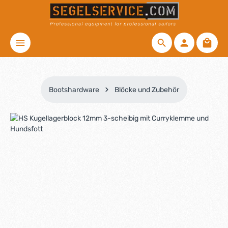
Zum Hauptinhalt springen
Waren
Bootshardware
Blöcke und Zubehör
Bildergalerie überspringen