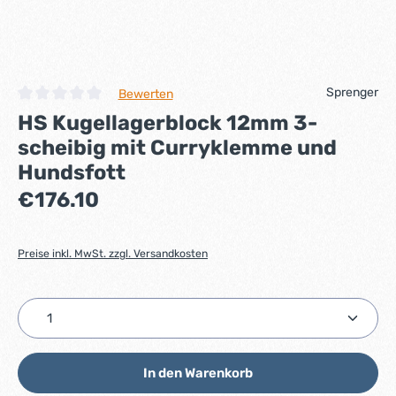
Sprenger
Bewerten
Durchschnittliche Bewertung von 0 von 5 Sternen
HS Kugellagerblock 12mm 3-
scheibig mit Curryklemme und
Hundsfott
Regulärer Preis:
€176.10
Preise inkl. MwSt. zzgl. Versandkosten
Produkt Anzahl: Gib den gewünschten Wert ein ode
In den Warenkorb