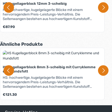
HS Kugellagerblock 12mm 3-scheibig
HS: hochwertige, kugelgelagerte Blöcke mit einem
hervorragendem Preis-Leistungs-Verhältnis. Die
Seitenwangen bestehen aus hochwertigem Kunststoff
(Hostaform C) und sind seewasser- und formbeständig.
Regulärer Preis:
€87.90
Seitliche Verstärkungslaschen sorgen für hohe Belastbarkeit.
Alle Metallteile sind aus rost- und säurebeständigem
Edelstahl. Einsatzbereich: - Schotsysteme - Fall- und
Streckerleinen
Produktgalerie überspringen
Ähnliche Produkte
HS Kugellagerblock 8mm 3-scheibig mit Curryklemme
und Hundsfott
HS: hochwertige, kugelgelagerte Blöcke mit einem
hervorragendem Preis-Leistungs-Verhältnis. Die
Seitenwangen bestehen aus hochwertigem Kunststoff
(Hostaform C) und sind seewasser- und formbeständig.
Regulärer Preis:
€121.30
Seitliche Verstärkungslaschen sorgen für hohe Belastbarkeit.
Alle Metallteile sind aus rost- und säurebeständigem
Edelstahl. Einsatzbereich: - Fall- und Streckerleinen -
Trimmeinrichtungen