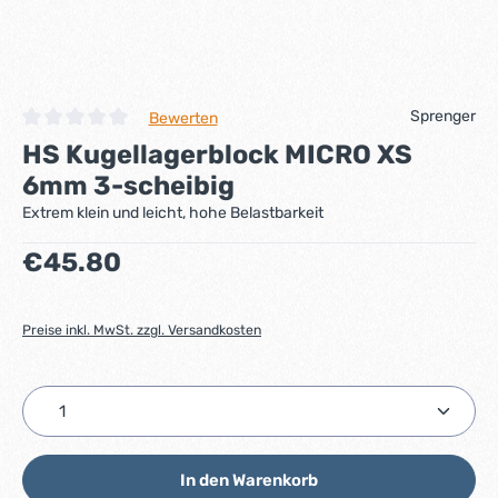
Sprenger
Bewerten
Durchschnittliche Bewertung von 0 von 5 Sternen
HS Kugellagerblock MICRO XS
6mm 3-scheibig
Extrem klein und leicht, hohe Belastbarkeit
Regulärer Preis:
€45.80
Preise inkl. MwSt. zzgl. Versandkosten
Produkt Anzahl: Gib den gewünschten Wert ein ode
In den Warenkorb