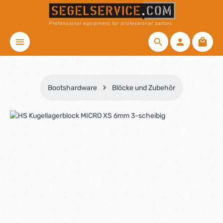
Zum Hauptinhalt springen
Waren
Bootshardware
Blöcke und Zubehör
Bildergalerie überspringen