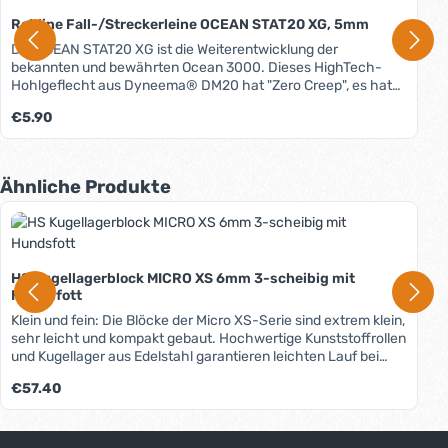
Robline Fall-/Streckerleine OCEAN STAT20 XG, 5mm
Die OCEAN STAT20 XG ist die Weiterentwicklung der
bekannten und bewährten Ocean 3000. Dieses HighTech-
Hohlgeflecht aus Dyneema® DM20 hat "Zero Creep", es hat
also KEINE dauerhafte Dehnung und eignet sich somit ideal
Regulärer Preis:
€5.90
für Einsatzbereiche, in denen eine definierte Länge unter
konstanter Belastung beibehalten werden soll. Es ist daher
nicht nur perfekt als reckfreies Fall- und Streckermaterial,
sondern aufgrund seiner sehr hohen Bruchlasten auch als
Produktgalerie überspringen
Ähnliche Produkte
Drahtersatz bei Wanten und Stagen. Kein dauerhafter Reck,
hohe Bruchlasten, sehr geringes Gewicht, kaum
Wasseraufnahme, hohe UV-Beständigkeit durch
Oberflächen-Coating, sehr gute Spleißeigenschaften, ein
Maximum an Performance. In unserem Blog erfahren Sie
HS Kugellagerblock MICRO XS 6mm 3-scheibig mit
mehr über Materialien, Herstellung und Pflege von Tauwerk.
Hundsfott
Klein und fein: Die Blöcke der Micro XS-Serie sind extrem klein,
sehr leicht und kompakt gebaut. Hochwertige Kunststoffrollen
und Kugellager aus Edelstahl garantieren leichten Lauf bei
maximaler Lebensdauer. Vielfältige Einsatzmöglichkeiten:
Regulärer Preis:
€57.40
Besonders geeignet für Baumniederholer, Cunninghams, alle
Arten von Streckern und Trimmleinen sowie vieles mehr.