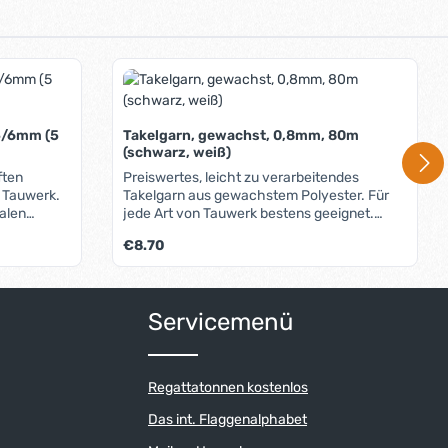
 5/6mm (5
Takelgarn, gewachst, 0,8mm, 80m
(schwarz, weiß)
ften
Preiswertes, leicht zu verarbeitendes
 Tauwerk.
Takelgarn aus gewachstem Polyester. Für
malen
jede Art von Tauwerk bestens geeignet.
eres und
Lieferbare Farben: Weiss Schwarz
Regulärer Preis:
€8.70
t einer
 (siehe
der benutze die Schaltflächen um die An
ib den gewünschten Wert ein oder benutz
Servicemenü
Regattatonnen kostenlos
Das int. Flaggenalphabet