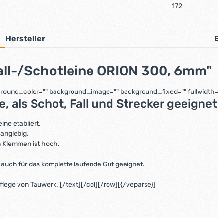
172
Hersteller
all-/Schotleine ORION 300, 6mm"
ckground_color="" background_image="" background_fixed="" fullwidth="
, als Schot, Fall und Strecker geeignet
ine etabliert.
langlebig.
in Klemmen ist hoch.
und auch für das komplette laufende Gut geeignet.
flege von Tauwerk. [/text][/col][/row][{/veparse}]