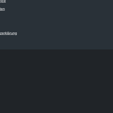
vice
erwendeten Tauwerk
ten
zerklärung