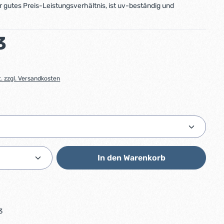
hr gutes Preis-Leistungsverhältnis, ist uv-beständig und
:
3
t. zzgl. Versandkosten
hlen
Anzahl: Gib den gewünschten Wert ein od
In den Warenkorb
3