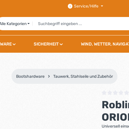
Service/Hilfe
Alle Kategorien
WARE
SICHERHEIT
WIND, WETTER, NAVIGA
Bootshardware
Tauwerk, Stahlseile und Zubehör
Durchschnittli
Robli
ORIO
Universell eins