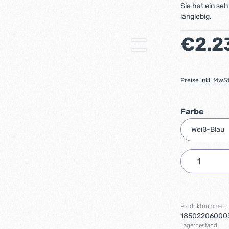
Sie hat ein se
langlebig.
Regulärer Preis
€2.2
Preise inkl. MwS
auswä
Farbe
Produkt 
Produktnummer:
18502206000
Lagerbestand: