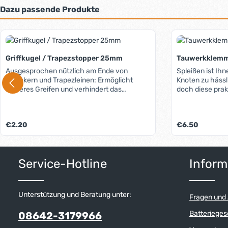
Dazu passende Produkte
Produktgalerie überspringen
Griffkugel / Trapezstopper 25mm
Tauwerkklem
Ausgesprochen nützlich am Ende von
Spleißen ist Ihn
Streckern und Trapezleinen: Ermöglicht
Knoten zu häss
sicheres Greifen und verhindert das
doch diese pra
Herausrauschen von Leinen. Durch die
Tau wird einfac
verschiedenen Farben lassen sich die
gelegt, die zwe
jeweiligen Leinen einfach kennzeichnen und
verschraubt - fe
Regulärer Preis:
Regulärer Preis:
€2.20
€6.50
unterscheiden.
jedem geflocht
Tauwerk ein Au
besonders schl
Produkt 
beständigem Po
Service-Hotline
Inform
Glasfaserverstär
verschleißfrei 
verwenden. Bei 
Verschraubung g
Unterstützung und Beratung unter:
Fragen und
hervorstehende
sodass Kratzer 
Batterieges
08642-3179966
Bruch- und Arb
Hersteller kein