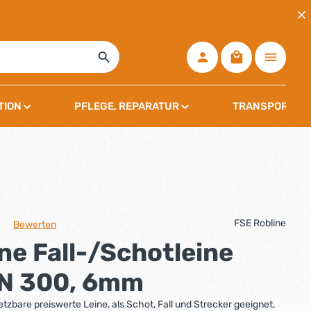
Warenkorb ent
TION
PFLEGE, REPARATUR
TRANSPORT, L
FSE Robline
Bewerten
che Bewertung von 0 von 5 Sternen
ne Fall-/Schotleine
N 300, 6mm
etzbare preiswerte Leine, als Schot, Fall und Strecker geeignet.