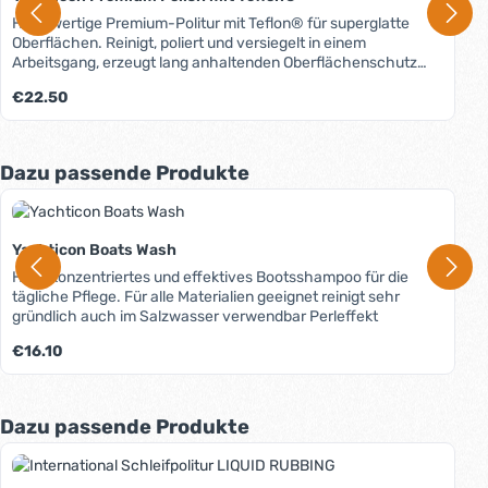
Hochwertige Premium-Politur mit Teflon® für superglatte
Oberflächen. Reinigt, poliert und versiegelt in einem
Arbeitsgang, erzeugt lang anhaltenden Oberflächenschutz
durch hochwertige Wachse und eine Teflon®-Schutzschicht,
Regulärer Preis:
€22.50
weist Schmutz, Rost, Ruß und Salzablagerungen ab, hält
deutlich länger als herkömmliche Polituren, mit UV Schutz,
sehr einfach aufzubringen, für Hand- und
Maschinenverarbeitung, für alle Materialien.
Produktgalerie überspringen
Dazu passende Produkte
Yachticon Boats Wash
Hochkonzentriertes und effektives Bootsshampoo für die
tägliche Pflege. Für alle Materialien geeignet reinigt sehr
gründlich auch im Salzwasser verwendbar Perleffekt
Regulärer Preis:
€16.10
Produktgalerie überspringen
Dazu passende Produkte