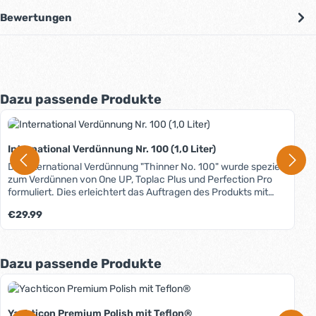
Bewertungen
Produktgalerie überspringen
Dazu passende Produkte
International Verdünnung Nr. 100 (1,0 Liter)
Die International Verdünnung "Thinner No. 100" wurde speziell
zum Verdünnen von One UP, Toplac Plus und Perfection Pro
formuliert. Dies erleichtert das Auftragen des Produkts mit
einem Pinsel auch bei höheren Temperaturen. Bei
Regulärer Preis:
€29.99
professioneller Anwendung auch für Spritzverfahren
geeignet. Das Datenblatt mit weiterführenden Infos finden Sie
unter dem Reiter "Media".
Produktgalerie überspringen
Dazu passende Produkte
Yachticon Premium Polish mit Teflon®