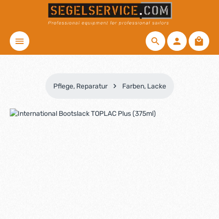
Zum Hauptinhalt springen
Waren
Pflege, Reparatur
Farben, Lacke
Bildergalerie überspringen