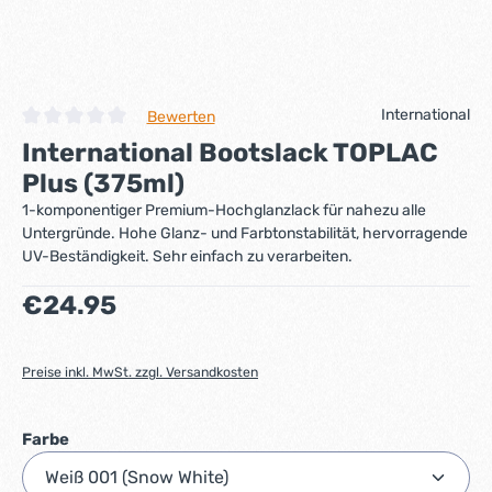
International
Bewerten
Durchschnittliche Bewertung von 0 von 5 Sternen
International Bootslack TOPLAC
Plus (375ml)
1-komponentiger Premium-Hochglanzlack für nahezu alle
Untergründe. Hohe Glanz- und Farbtonstabilität, hervorragende
UV-Beständigkeit. Sehr einfach zu verarbeiten.
Regulärer Preis:
€24.95
Preise inkl. MwSt. zzgl. Versandkosten
auswählen
Farbe