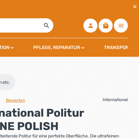
Warenkorb ent
TION
PFLEGE, REPARATUR
TRANSPORT, L
n etc.
International
Bewerten
che Bewertung von 0 von 5 Sternen
national Politur
NE POLISH
beitende Politur für eine perfekte Oberfläche. Die ultrafeinen