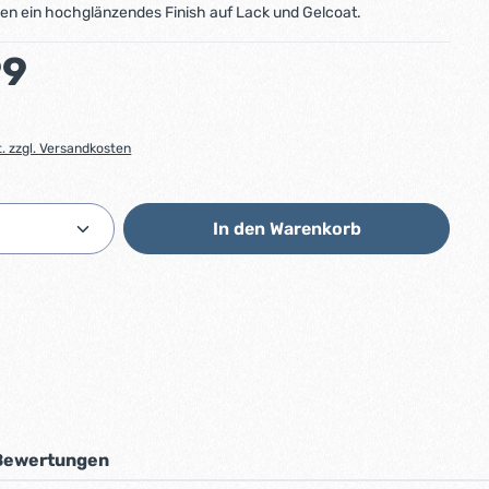
gen ein hochglänzendes Finish auf Lack und Gelcoat.
:
99
t. zzgl. Versandkosten
Anzahl: Gib den gewünschten Wert ein od
In den Warenkorb
Bewertungen