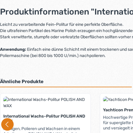
Produktinformationen "Internati
Leicht zu verarbeitende Fein-Politur für eine perfekte Oberfläche.
Die ultrafeinen Partikel des Marine Polish erzeugen ein hochglänzende
Stark verwitterte, stumpfe oder verkratzte Oberflächen sollten vorher
Anwendung:
Einfach eine dünne Schicht mit einem trockenen und sa
Poliermaschine (bei 800 bis 1000 U/min.) nachpolieren.
Ähnliche Produkte
Produktgalerie überspringen
Yachticon Pre
International Wachs-Politur POLISH AND
Hochwertige Pr
WAX
für superglatte Oberfläc
und versiegelt in e
Reinigen, Polieren und Wachsen in einem