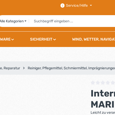
Service/Hilfe
Alle Kategorien
WARE
SICHERHEIT
WIND, WETTER, NAVIGA
e, Reparatur
Reiniger, Pflegemittel, Schmiermittel, Imprägnierunge
Durchschnittli
Inter
MARI
Leicht zu verar