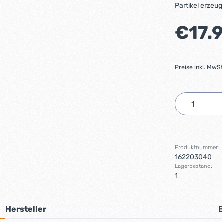
Partikel erzeu
Regulärer Preis
€17.
Preise inkl. MwS
Produkt 
Produktnummer:
162203040
Lagerbestand:
1
Hersteller