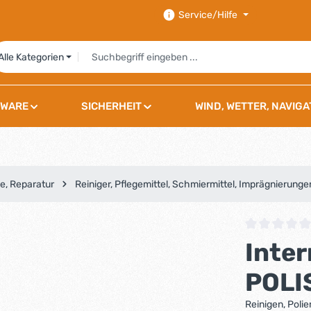
Service/Hilfe
Alle Kategorien
WARE
SICHERHEIT
WIND, WETTER, NAVIGA
e, Reparatur
Reiniger, Pflegemittel, Schmiermittel, Imprägnierunge
Durchschnittli
Inter
POLI
Reinigen, Pol