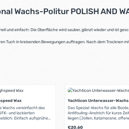
onal Wachs-Politur POLISH AND W
l und einfach: Die Oberfläche wird sauber, glänzt wieder und ist gesc
en Tuch in kreisenden Bewegungen auftragen. Nach dem Trocknen mit ei
hspeed Wax
Yachticon Unterwasser-Wachs
ge Wachs vereinfacht das
Das Spezial-Wachs für alle Boote
GFK- und lackierten
Antifouling-Anstrich für kurze Ze
eblich: Einfach aufsprühen
liegen (Jollen, Katamarane, offen
weichen Lappen blank reiben
Sportboote etc.) . Durch die extr
Regulärer Preis:
€20.60
. Rumpf und Deck bekommen
Oberfläche wird der Bewuchs de