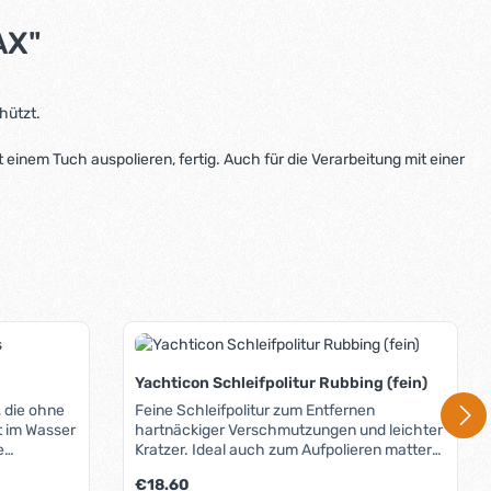
AX"
hützt.
nem Tuch auspolieren, fertig. Auch für die Verarbeitung mit einer
Yachticon Schleifpolitur Rubbing (fein)
, die ohne
Feine Schleifpolitur zum Entfernen
it im Wasser
hartnäckiger Verschmutzungen und leichter
e
Kratzer. Ideal auch zum Aufpolieren matter
em glatte
Oberflächen. Entfernt auch hartnäckige
Regulärer Preis:
€18.60
s
Flecken, ohne Kratzer zu hinterlassen,