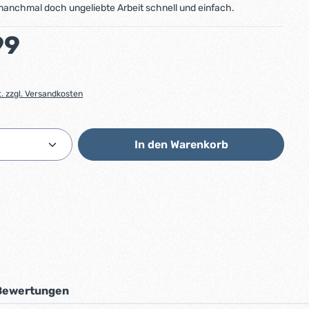
 manchmal doch ungeliebte Arbeit schnell und einfach.
:
99
t. zzgl. Versandkosten
Anzahl: Gib den gewünschten Wert ein od
In den Warenkorb
Bewertungen