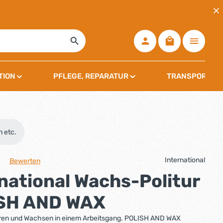
Warenkorb ent
TION
PFLEGE, REPARATUR
TRANSPORT, L
n etc.
International
Bewerten
che Bewertung von 0 von 5 Sternen
national Wachs-Politur
SH AND WAX
ieren und Wachsen in einem Arbeitsgang. POLISH AND WAX