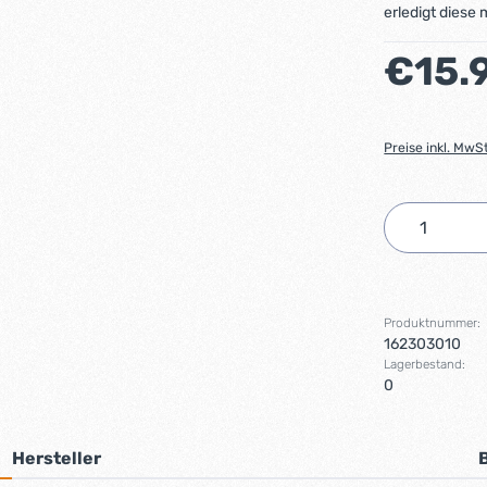
erledigt diese
Regulärer Preis
€15.
Preise inkl. MwS
Produkt 
Produktnummer:
162303010
Lagerbestand:
0
Hersteller