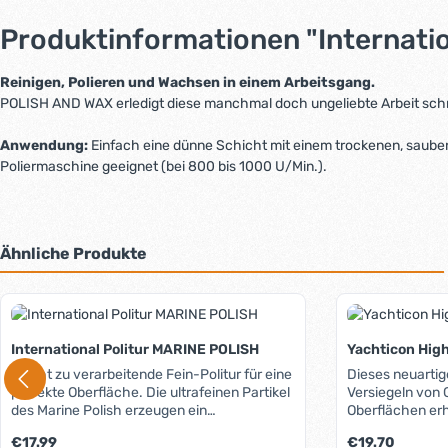
Produktinformationen "Internati
Reinigen, Polieren und Wachsen in einem Arbeitsgang.
POLISH AND WAX erledigt diese manchmal doch ungeliebte Arbeit schnel
Anwendung:
Einfach eine dünne Schicht mit einem trockenen, sauber
Poliermaschine geeignet (bei 800 bis 1000 U/Min.).
Ähnliche Produkte
Produktgalerie überspringen
International Politur MARINE POLISH
Yachticon Hig
Leicht zu verarbeitende Fein-Politur für eine
Dieses neuarti
perfekte Oberfläche. Die ultrafeinen Partikel
Versiegeln von 
des Marine Polish erzeugen ein
Oberflächen erh
hochglänzendes Finish auf Lack und
und mit einem 
Regulärer Preis:
Regulärer Preis:
€17.99
€19.70
Gelcoat. Stark verwitterte, stumpfe oder
- schon fertig