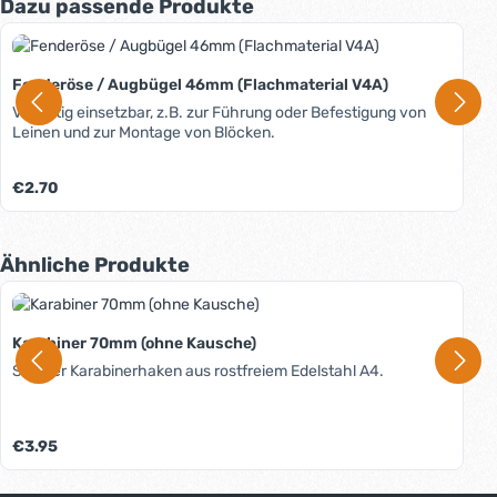
Produktgalerie überspringen
Dazu passende Produkte
Fenderöse / Augbügel 46mm (Flachmaterial V4A)
Vielfältig einsetzbar, z.B. zur Führung oder Befestigung von
Leinen und zur Montage von Blöcken.
Regulärer Preis:
€2.70
Produktgalerie überspringen
Ähnliche Produkte
Karabiner 70mm (ohne Kausche)
Stabiler Karabinerhaken aus rostfreiem Edelstahl A4.
Regulärer Preis:
€3.95