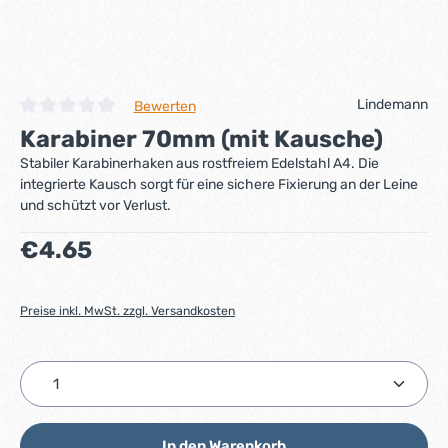
Lindemann
Bewerten
Durchschnittliche Bewertung von 0 von 5 Sternen
Karabiner 70mm (mit Kausche)
Stabiler Karabinerhaken aus rostfreiem Edelstahl A4. Die
integrierte Kausch sorgt für eine sichere Fixierung an der Leine
und schützt vor Verlust.
Regulärer Preis:
€4.65
Preise inkl. MwSt. zzgl. Versandkosten
Produkt Anzahl: Gib den gewünschten Wert ein ode
In den Warenkorb