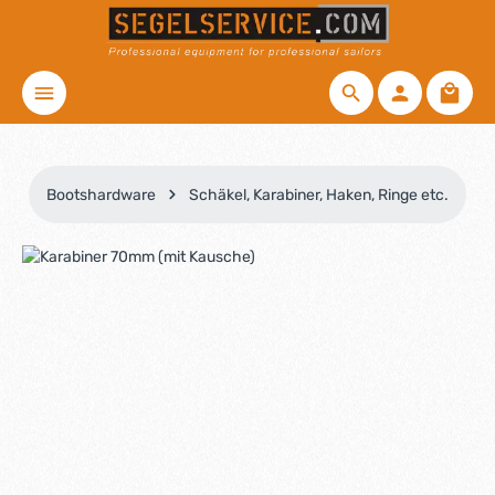
Zum Hauptinhalt springen
Waren
Bootshardware
Schäkel, Karabiner, Haken, Ringe etc.
Bildergalerie überspringen