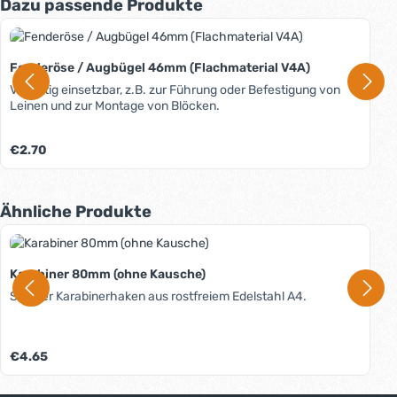
Produktgalerie überspringen
Dazu passende Produkte
Fenderöse / Augbügel 46mm (Flachmaterial V4A)
Vielfältig einsetzbar, z.B. zur Führung oder Befestigung von
Leinen und zur Montage von Blöcken.
Regulärer Preis:
€2.70
Produktgalerie überspringen
Ähnliche Produkte
Karabiner 80mm (ohne Kausche)
Stabiler Karabinerhaken aus rostfreiem Edelstahl A4.
Regulärer Preis:
€4.65