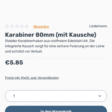
Lindemann
Bewerten
Durchschnittliche Bewertung von 0 von 5 Sternen
Karabiner 80mm (mit Kausche)
Stabiler Karabinerhaken aus rostfreiem Edelstahl A4. Die
integrierte Kausch sorgt für eine sichere Fixierung an der Leine
und schützt vor Verlust.
Regulärer Preis:
€5.85
Preise inkl. MwSt. zzgl. Versandkosten
Produkt Anzahl: Gib den gewünschten Wert ein ode
In den Warenkorb