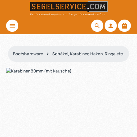
Zum Hauptinhalt springen
Waren
Bootshardware
Schäkel, Karabiner, Haken, Ringe etc.
Bildergalerie überspringen