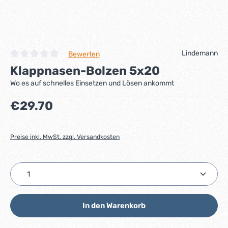
Lindemann
Bewerten
Durchschnittliche Bewertung von 0 von 5 Sternen
Klappnasen-Bolzen 5x20
Wo es auf schnelles Einsetzen und Lösen ankommt
Regulärer Preis:
€29.70
Preise inkl. MwSt. zzgl. Versandkosten
Produkt Anzahl: Gib den gewünschten Wert ein ode
In den Warenkorb