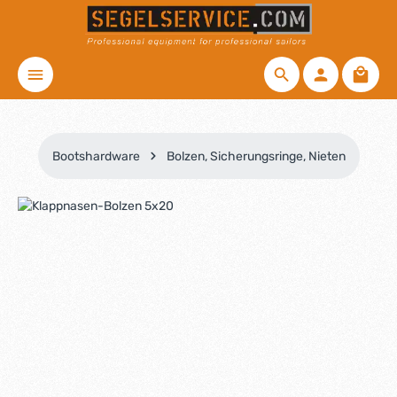
Zum Hauptinhalt springen
Waren
Bootshardware
Bolzen, Sicherungsringe, Nieten
Bildergalerie überspringen