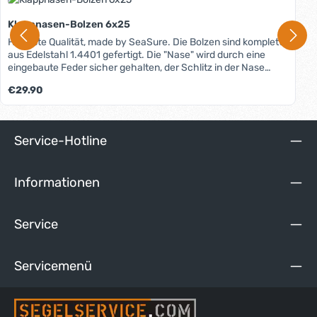
Klappnasen-Bolzen 6x25
Höchste Qualität, made by SeaSure. Die Bolzen sind komplett
aus Edelstahl 1.4401 gefertigt. Die "Nase" wird durch eine
eingebaute Feder sicher gehalten, der Schlitz in der Nase
ermöglicht im Vergleich zu anderen Fabrikaten eine bessere
Regulärer Preis:
€29.90
Ausnutzung der Nutzlänge. In der Rille im Kopf läßt sich eine
Sicherungsleine anbringen, sodaß ein Verlieren verhindert
werden kann. Diese Größe ist ideal zur Befestigung der Arriba
Teleskop-Pinnen am Pinnengelenk.
Service-Hotline
Informationen
Service
Servicemenü