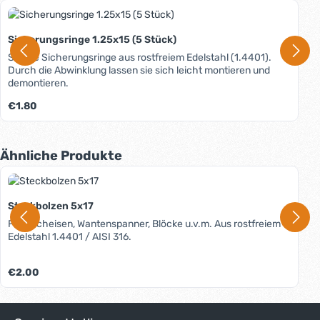
Sicherungsringe 1.25x15 (5 Stück)
Stabile Sicherungsringe aus rostfreiem Edelstahl (1.4401).
Durch die Abwinklung lassen sie sich leicht montieren und
demontieren.
Regulärer Preis:
€1.80
Produktgalerie überspringen
Ähnliche Produkte
Steckbolzen 5x17
Für Locheisen, Wantenspanner, Blöcke u.v.m. Aus rostfreiem
Edelstahl 1.4401 / AISI 316.
Regulärer Preis:
€2.00