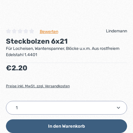
Lindemann
Bewerten
Durchschnittliche Bewertung von 0 von 5 Sternen
Steckbolzen 6x21
Für Locheisen, Wantenspanner, Blöcke u.v.m. Aus rostfreiem
Edelstahl 1.4401
Regulärer Preis:
€2.20
Preise inkl. MwSt. zzgl. Versandkosten
Produkt Anzahl: Gib den gewünschten Wert ein ode
In den Warenkorb