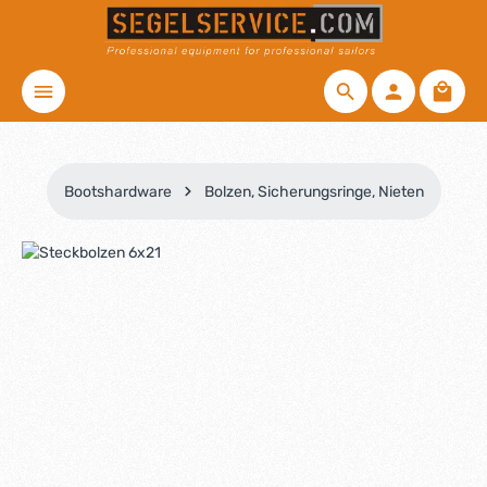
Zum Hauptinhalt springen
Waren
Bootshardware
Bolzen, Sicherungsringe, Nieten
Bildergalerie überspringen