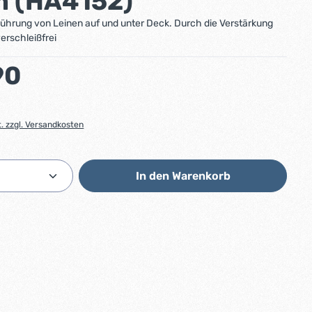
 (HA4152)
ührung von Leinen auf und unter Deck. Durch die Verstärkung
erschleißfrei
:
90
t. zzgl. Versandkosten
Anzahl: Gib den gewünschten Wert ein od
In den Warenkorb