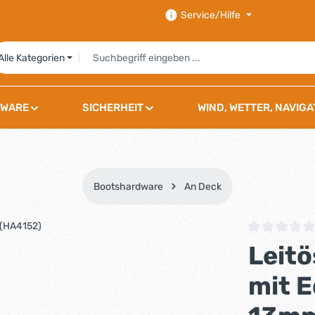
Service/Hilfe
Alle Kategorien
WARE
SICHERHEIT
WIND, WETTER, NAVIGA
Bootshardware
An Deck
Durchschnittli
Leitö
mit 