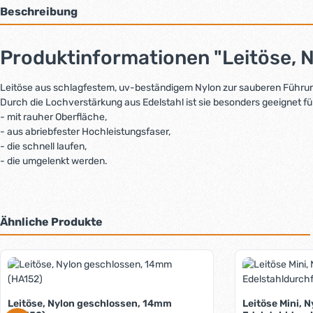
Beschreibung
Produktinformationen "Leitöse, 
Leitöse aus schlagfestem, uv-beständigem Nylon zur sauberen Führun
Durch die Lochverstärkung aus Edelstahl ist sie besonders geeignet fü
- mit rauher Oberfläche,
- aus abriebfester Hochleistungsfaser,
- die schnell laufen,
- die umgelenkt werden.
Ähnliche Produkte
Produktgalerie überspringen
Leitöse, Nylon geschlossen, 14mm
Leitöse Mini, 