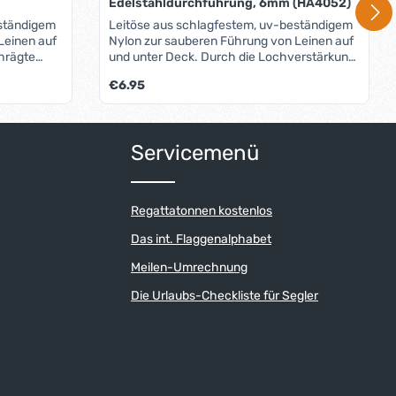
Edelstahldurchführung, 6mm (HA4052)
eständigem
Leitöse aus schlagfestem, uv-beständigem
Leinen auf
Nylon zur sauberen Führung von Leinen auf
chrägte
und unter Deck. Durch die Lochverstärkung
ben von
aus Edelstahl ist sie besonders geeignet für
Regulärer Preis:
€6.95
Leinen: - mit rauher Oberfläche, - aus
abriebfester Hochleistungsfaser, - die
schnell laufen, - die umgelenkt werden.
um die Anzahl zu erhöhen oder zu reduzi
der benutze die Schaltflächen um die An
ib den gewünschten Wert ein oder benutz
Produkt Anzahl: Gib den gew
Servicemenü
Regattatonnen kostenlos
Das int. Flaggenalphabet
Meilen-Umrechnung
Die Urlaubs-Checkliste für Segler