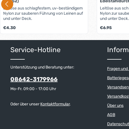
(HA152)
Edelstahldurc
Leitöse aus schlagfestem, uv-beständigem
Leitöse aus sc
Nylon zur sauberen Führung von Leinen auf
Nylon zur saub
und unter Deck.
und unter Deck.
Form verhinder
Regulärer Preis:
Regulärer Preis:
€4.30
€6.95
anderen Leinen
aus Edelstahl is
Leinen: - mit ra
Produkt Anzahl: Gib den gewünschten W
Produkt 
abriebfester Ho
Service-Hotline
Inform
schnell laufen,
Unterstützung und Beratung unter:
Fragen und
Batterieges
08642-3179966
Versandser
Mo-Fr. 09:00 - 17:00 Uhr
Versandkos
Oder über unser
Kontaktformular
.
Über uns
AGB
Datenschut