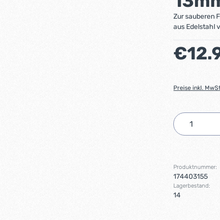
13mm
Zur sauberen F
aus Edelstahl v
Regulärer Preis
€12.
Preise inkl. MwS
Produkt 
Produktnummer:
174403155
Lagerbestand:
14