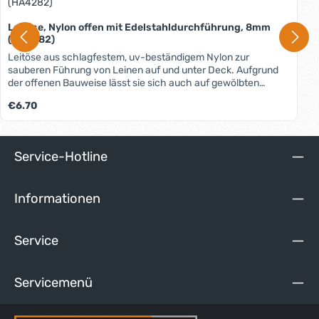
Leitöse, Nylon offen mit Edelstahldurchführung, 8mm
(HA4282)
Leitöse aus schlagfestem, uv-beständigem Nylon zur
sauberen Führung von Leinen auf und unter Deck. Aufgrund
der offenen Bauweise lässt sie sich auch auf gewölbten
Flächen montieren. Durch die Lochverstärkung aus Edelstahl
Regulärer Preis:
€6.70
ist sie besonders geeignet für Leinen: - mit rauher Oberfläche,
- aus abriebfester Hochleistungsfaser, - die schnell laufen, -
die umgelenkt werden.
Service-Hotline
Informationen
Service
Servicemenü