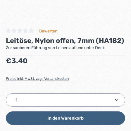
Bewerten
Durchschnittliche Bewertung von 0 von 5 Sternen
Leitöse, Nylon offen, 7mm (HA182)
Zur sauberen Führung von Leinen auf und unter Deck
Regulärer Preis:
€3.40
Preise inkl. MwSt. zzgl. Versandkosten
Produkt Anzahl: Gib den gewünschten Wert ein ode
In den Warenkorb