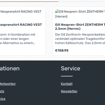
Neoprenshirt RACING VEST
Gill Neopren-Shirt ZENTHERM 
2,5mm (Herren)
arm: In Kombination mit
Die Gill Zentherm-Neoprenbeklei
n oder einer langen
verbindet optimalen Tragekomfor
 Alternative zu einem
hohen Kälteschutz. Das 2,5mm s
. Das 3mm starke Neopren
Ecoflex-Material ist außerordentl
Regulärer Preis:
€158.95
liche wärmende Innenfutter
elastisch und passt sich der Kör
 hervorragende Isolierung
hervorragend an. Durch die hohe 
 Segeln auch bei
des 4-Wege-Stretch-Neoprens k
mperaturen zu einem
unbequeme und wasserdurchlas
ationen
Service
Reißverschlüsse verzichtet werd
mo-Fütterung im
dass der Komfort beim An- und A
leidet. Auf der Innenseite sind d
Anzüge im Oberkörperbereich mi
 Antworten
Kontakt
wasserabweisendem Plüschfutte
ausgestattet, wodurch Tragekomf
etz
Newsletter
Wärmeleistung nochmals erhöht 
Glideskin-Beschichtungen am Ha
vice
Taillenbund sorgen für zusätzlich