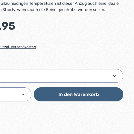
t allzu niedrigen Temperaturen ist dieser Anzug auch eine ideale
m Shorty, wenn auch die Beine geschützt werden sollen.
:
.95
t. zzgl. Versandkosten
ählen
Anzahl: Gib den gewünschten Wert ein od
In den Warenkorb
6