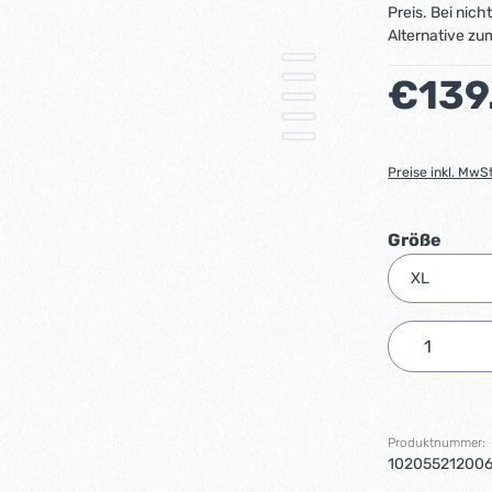
Preis. Bei nich
Alternative zu
Regulärer Preis
€139
Preise inkl. MwS
ausw
Größe
Produkt 
Produktnummer:
10205521200