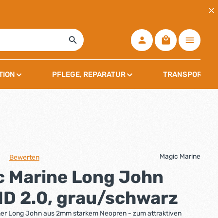
Warenkorb ent
TION
PFLEGE, REPARATUR
TRANSPORT, L
Magic Marine
Bewerten
che Bewertung von 0 von 5 Sternen
c Marine Long John
D 2.0, grau/schwarz
r Long John aus 2mm starkem Neopren - zum attraktiven