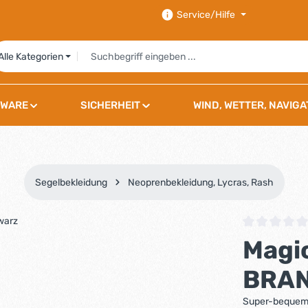
Service/Hilfe
Alle Kategorien
WARE
SICHERHEIT
WIND, WETTER, NAVIGA
Segelbekleidung
Neoprenbekleidung, Lycras, Rash
Durchschnittli
Magi
BRAN
Super-bequeme