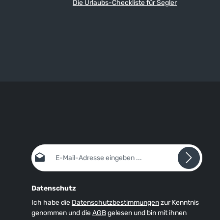
n- und
auftragen und deshalb nicht drücken
Die Urlaubs-Checkliste für Segler
ind super-
können.
aut. Die
es Ecoflex-
natomisch
s
 Glideskin-
lenbund,
erhindert
ende
erdicht
E-Mail-Adresse*
Datenschutz
Ich habe die
Datenschutzbestimmungen
zur Kenntnis
genommen und die
AGB
gelesen und bin mit ihnen