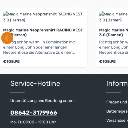
Produktgalerie überspringen
Magic Marine Neoprenshirt RACING VEST
Magic Marine 
3.0 (Herren)
3.0 (Damen)
Richtig schön warm: In Kombination mit
Richtig schön w
einem Long John oder einer langen
einem Long Joh
Neoprenhose die Alternative zu einem
Neoprenhose die
Neoprenoverall. Das 3mm starke Neopren
Neoprenoverall
Regulärer Preis:
Regulärer Preis:
€108.95
€108.95
und das zusätzliche wärmende Innenfutter
und das zusätz
sorgen für eine hervorragende Isolierung
sorgen für eine
und machen das Segeln auch bei
und machen das
niedrigeren Temperaturen zu einem
niedrigeren Te
Service-Hotline
Inform
Vergnügen. 3mm dickes Flex-Neopren,
Vergnügen. 3mm dickes Flex-Neopren,
wärmende Thermo-Fütterung im
wärmende Ther
Brustbereich, aufwändiger, anatomischer
Brustbereich, aufwändiger, anatomischer
Panel-Schnitt, nicht auftragende Flatlock-
Panel-Schnitt, nicht auftragende Flatlock-
Unterstützung und Beratung unter:
Fragen und
Nähte, weiche Armabschlüsse ohne
Nähte, weiche Armabschlüsse ohne
Doppelung.
Doppelung.
Batterieges
08642-3179966
Versandser
Mo-Fr. 09:00 - 17:00 Uhr