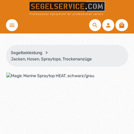
Zum Hauptinhalt springen
Waren
Segelbekleidung
Jacken, Hosen, Spraytops, Trockenanzüge
Bildergalerie überspringen