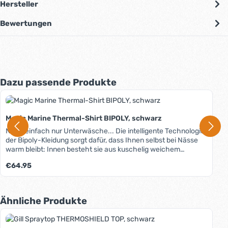
Hersteller
Bewertungen
Produktgalerie überspringen
Dazu passende Produkte
Magic Marine Thermal-Shirt BIPOLY, schwarz
Nicht einfach nur Unterwäsche... Die intelligente Technologie
der Bipoly-Kleidung sorgt dafür, dass Ihnen selbst bei Nässe
warm bleibt: Innen besteht sie aus kuschelig weichem
Fleecefutter, außen hat sie eine glatte, elastische und
Regulärer Preis:
€64.95
wasserabweisende (hydrophobe), aber dennoch
atmungsaktive Schicht. Dadurch kann sie sowohl als untere
oder mittlere Lage unter der Segelbekleidung als auch als
äußere Schicht an wärmeren Tagen getragen werden.
Produktgalerie überspringen
Ähnliche Produkte
Wärmende, kuschelige Fleece-Innenseite, wasserabweisende
Außenseite, atmungsaktiv, hoher Tragekomfort unter der
Segelbekleidung durch "rutschende" Oberfläche, erhöhter