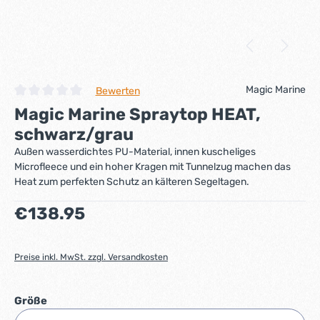
Magic Marine
Bewerten
Durchschnittliche Bewertung von 0 von 5 Sternen
Magic Marine Spraytop HEAT,
schwarz/grau
Außen wasserdichtes PU-Material, innen kuscheliges
Microfleece und ein hoher Kragen mit Tunnelzug machen das
Heat zum perfekten Schutz an kälteren Segeltagen.
Regulärer Preis:
€138.95
Preise inkl. MwSt. zzgl. Versandkosten
auswählen
Größe