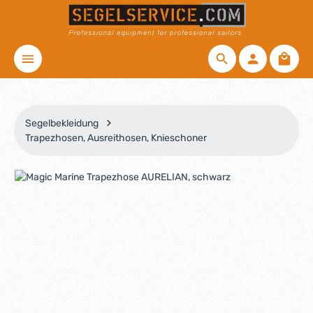
Zum Hauptinhalt springen
Waren
Segelbekleidung
Trapezhosen, Ausreithosen, Knieschoner
Bildergalerie überspringen