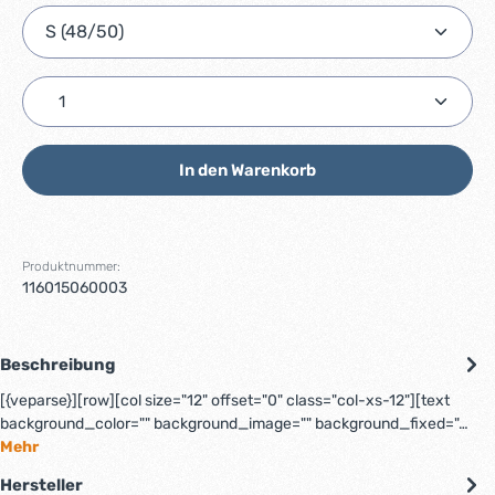
Produkt Anzahl: Gib den gewünschten Wert ein ode
In den Warenkorb
Produktnummer:
116015060003
Beschreibung
[{veparse}][row][col size="12" offset="0" class="col-xs-12"][text
background_color="" background_image="" background_fixed="…
Mehr
Hersteller