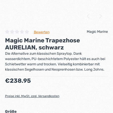
Magic Marine
Bewerten
Durchschnittliche Bewertung von 0 von 5 Sternen
Magic Marine Trapezhose
AURELIAN, schwarz
Die Alternative zum klassischen Spraytop. Dank
wasserdichtem, PU-beschichtetem Polyester hält es auch bei
Schietwetter warm und trocken. Vielseitig kombinierbar mit
klassischen Segelhosen und Neoprenhosen bzw. Long Johns.
Regulärer Preis:
€238.95
Preise inkl. MwSt. zzgl. Versandkosten
auswählen
Größe