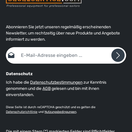
an die Bedingungen des jeweiligen Tages anpassen!"
Lieferung incl. auslösbarer Safety-Hakenplatte. Tip: Bestellen
Sie einen Ersatzhaken direkt mit. So ist im Falle eines Falles
das Wochenende oder gar der Urlaub gerettet (s.u. "Dazu
passende Produkte").
Abonnieren Sie jetzt unseren regelmäßig erscheinenden
Newsletter, um rechtzeitig über neue Produkte und Angebote
informiert zu werden.
E-Mail-Adresse*
Datenschutz
Ich habe die
Datenschutzbestimmungen
zur Kenntnis
genommen und die
AGB
gelesen und bin mit ihnen
einverstanden.
Diese Seite ist durch reCAPTCHA geschützt und es gelten die
Datenschutzrichtlinie
und
Nutzungsbedingungen
.
Die mit einem Stern (*) markierten Felder sind Pflichtfelder.