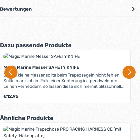
Bewertungen
Produktgalerie überspringen
Dazu passende Produkte
Magic Marine Messer SAFETY KNIFE
Dieses kleine Messer sollte beim Trapezsegeln nicht fehlen.
Sollte man sich im Falle einer Kenterung in irgendwelchen
Leinen verheddern, so lassen diese sich hiermit blitzschnell
kappen. Inklusive Nylontasche zur Befestigung an
Regulärer Preis:
€12.95
Schwimmweste oder Trapezhose.
Produktgalerie überspringen
Ähnliche Produkte