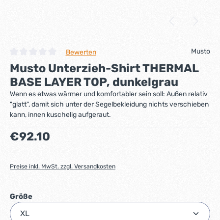
Musto
Bewerten
Durchschnittliche Bewertung von 0 von 5 Sternen
Musto Unterzieh-Shirt THERMAL
BASE LAYER TOP, dunkelgrau
Wenn es etwas wärmer und komfortabler sein soll: Außen relativ
"glatt", damit sich unter der Segelbekleidung nichts verschieben
kann, innen kuschelig aufgeraut.
Regulärer Preis:
€92.10
Preise inkl. MwSt. zzgl. Versandkosten
auswählen
Größe