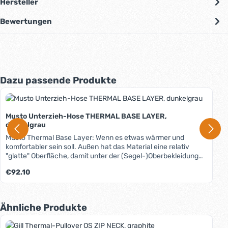
Hersteller
Bewertungen
Produktgalerie überspringen
Dazu passende Produkte
Musto Unterzieh-Hose THERMAL BASE LAYER,
dunkelgrau
Musto Thermal Base Layer: Wenn es etwas wärmer und
komfortabler sein soll. Außen hat das Material eine relativ
"glatte" Oberfläche, damit unter der (Segel-)Oberbekleidung
nichts verrutschen oder sich verziehen kann. Innen ist das
Regulärer Preis:
€92.10
Gewebe kuschelig aufgeraut, um eine hohe Abtupfleistung
und maximalen Feuchtigkeitstransport zu gewährleisten: Sie
haben mit den Musto Thermal Base Layern immer ein
trockenes, warmes Gefühl beim Segeln. Die flachen Nähte
Produktgalerie überspringen
Ähnliche Produkte
und der legere Schnitt sorgen für zusätzlichen Tragekomfort.
Das Material ist schnell trocknend und antibakteriell