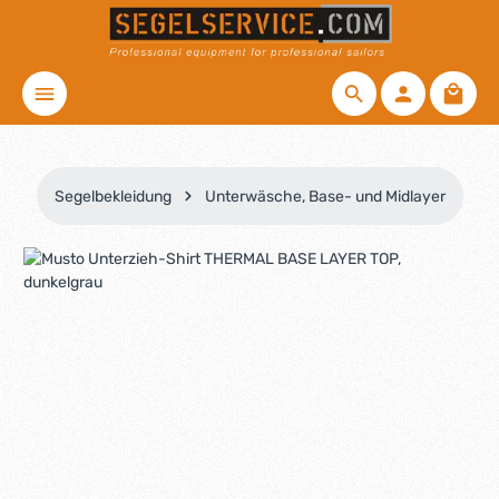
Zum Hauptinhalt springen
Waren
Segelbekleidung
Unterwäsche, Base- und Midlayer
Bildergalerie überspringen