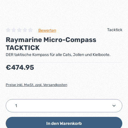
Tacktick
Bewerten
Durchschnittliche Bewertung von 0 von 5 Sternen
Raymarine Micro-Compass
TACKTICK
DER taktische Kompass für alle Cats, Jollen und Kielboote.
Regulärer Preis:
€474.95
Preise inkl. MwSt. zzgl. Versandkosten
Produkt Anzahl: Gib den gewünschten Wert ein ode
In den Warenkorb