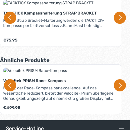
TACKTICK Kompasshalterung STRAP BRACKET
Mit der Strap Bracket-Halterung werden die TACKTICK-
Kompasse per Klettverschluss z.B. am Mast befestigt.
Regulärer Preis:
€75.95
Produktgalerie überspringen
Ähnliche Produkte
Velocitek PRISM Race-Kompass
PRISM, der Race-Kompass par excellence. Auf das
Wesentliche reduziert, bietet der Velocitek Prism überlegene
Genauigkeit, angezeigt auf einem extra großen Display mit
29,8mm großen Ziffern und einem Anzeigewinkel von 250°,
Regulärer Preis:
€499.95
das auch unter "ruppigen" Bedingungen aus jeder Position gut
ablesbar ist. All das in einem sehr kompakten, leichten und
natürlich wasserdichten Gehäuse aus schlagfestem
Kunststoff. Durch das mitgelieferte Cradle lässt sich der Prism
Service-Hotline
blitzschnell befestigen und wieder demontieren (Schutz vor