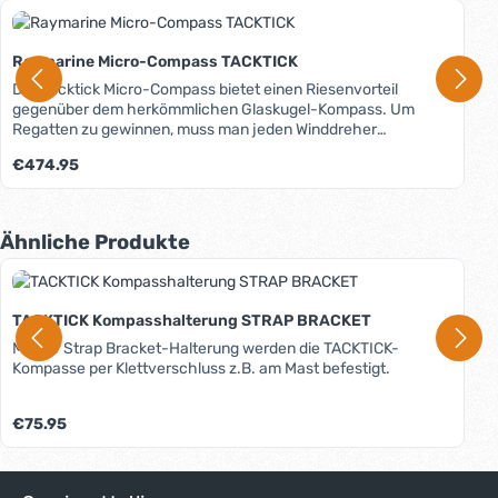
Raymarine Micro-Compass TACKTICK
Der Tacktick Micro-Compass bietet einen Riesenvorteil
gegenüber dem herkömmlichen Glaskugel-Kompass. Um
Regatten zu gewinnen, muss man jeden Winddreher
ausnutzen. Gut lesbare, präzise und zuverlässige
Regulärer Preis:
€474.95
Kursinformationen sind wichtige Daten des Kompass. Dieser
digitale Kompass liefert die Informationen klar und dort, wo
man Sie braucht: direkt im Blickwinkel des Seglers. Die
tatsächliche Anzeige gibt einen stabilen Wert für Backbord-
Produktgalerie überspringen
Ähnliche Produkte
und Steuerbord-Bug. Die Anzeige ist auf der Kreuz immer die
gleiche, man muss sich nur einen Wert merken.
Anzeigemöglichkeiten: Kompasskurs, taktische
Kompassanzeige, Regattatimer. Besonderheiten: Montage
TACKTICK Kompasshalterung STRAP BRACKET
ohne Kabel, Solar-Betrieb mit Pufferbatterie, Batterie-
Mit der Strap Bracket-Halterung werden die TACKTICK-
Statusanzeige, absolut wasserdicht (10m Wassertiefe),
Kompasse per Klettverschluss z.B. am Mast befestigt.
geringes Gewicht (150 g), sehr großer Betrachtungswinkel,
keine Bedienung beim Segeln notwendig, vielfältige
Montagemöglichkeiten. Lieferung inkl. Tasche und Klick-
Regulärer Preis:
€75.95
Montageplatte.