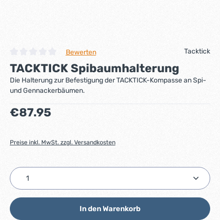
Tacktick
Bewerten
Durchschnittliche Bewertung von 0 von 5 Sternen
TACKTICK Spibaumhalterung
Die Halterung zur Befestigung der TACKTICK-Kompasse an Spi-
und Gennackerbäumen.
Regulärer Preis:
€87.95
Preise inkl. MwSt. zzgl. Versandkosten
Produkt Anzahl: Gib den gewünschten Wert ein ode
In den Warenkorb