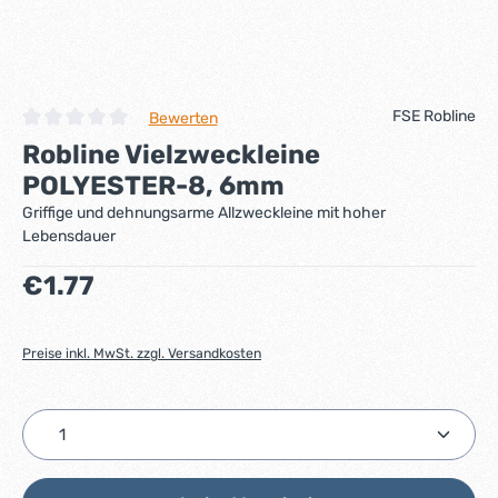
FSE Robline
Bewerten
Durchschnittliche Bewertung von 0 von 5 Sternen
Robline Vielzweckleine
POLYESTER-8, 6mm
Griffige und dehnungsarme Allzweckleine mit hoher
Lebensdauer
Regulärer Preis:
€1.77
Preise inkl. MwSt. zzgl. Versandkosten
Produkt Anzahl: Gib den gewünschten Wert ein ode