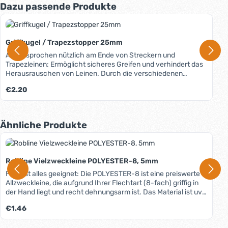
Produktgalerie überspringen
Dazu passende Produkte
Griffkugel / Trapezstopper 25mm
Ausgesprochen nützlich am Ende von Streckern und
Trapezleinen: Ermöglicht sicheres Greifen und verhindert das
Herausrauschen von Leinen. Durch die verschiedenen
Farben lassen sich die jeweiligen Leinen einfach
Regulärer Preis:
€2.20
kennzeichnen und unterscheiden.
Produktgalerie überspringen
Ähnliche Produkte
Robline Vielzweckleine POLYESTER-8, 5mm
Für fast alles geeignet: Die POLYESTER-8 ist eine preiswerte
Allzweckleine, die aufgrund Ihrer Flechtart (8-fach) griffig in
der Hand liegt und recht dehnungsarm ist. Das Material ist uv-
beständig, langlebig und robust. In unserem Blog erfahren Sie
Regulärer Preis:
€1.46
mehr über Materialien, Herstellung und Pflege von Tauwerk.