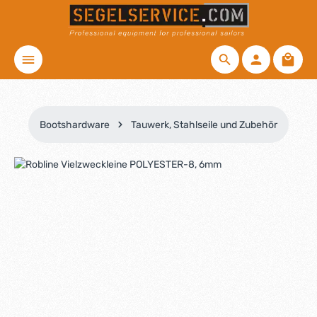
Zum Hauptinhalt springen
Waren
Bootshardware
Tauwerk, Stahlseile und Zubehör
Bildergalerie überspringen