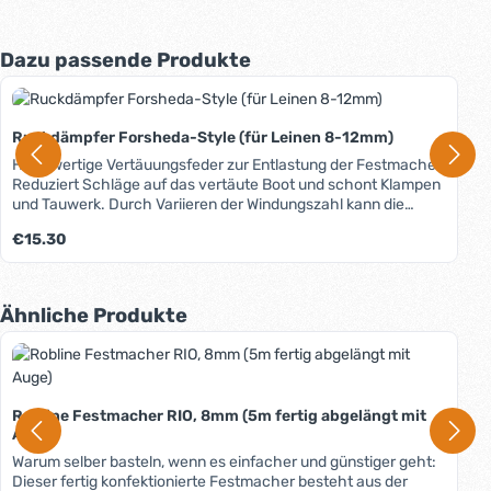
Produktgalerie überspringen
Dazu passende Produkte
Ruckdämpfer Forsheda-Style (für Leinen 8-12mm)
Hochwertige Vertäuungsfeder zur Entlastung der Festmacher.
Reduziert Schläge auf das vertäute Boot und schont Klampen
und Tauwerk. Durch Variieren der Windungszahl kann die
gewünschte Länge der Federbewegung festgelegt werden:
Regulärer Preis:
€15.30
Bei 1 Windung 50mm, bei 2 Windungen 150mm, bei 3
Windungen 250mm.
Produktgalerie überspringen
Ähnliche Produkte
Robline Festmacher RIO, 8mm (5m fertig abgelängt mit
Auge)
Warum selber basteln, wenn es einfacher und günstiger geht:
Dieser fertig konfektionierte Festmacher besteht aus der