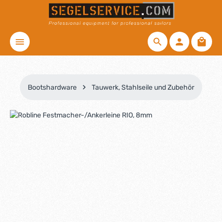
Zum Hauptinhalt springen
Waren
Bootshardware
Tauwerk, Stahlseile und Zubehör
Bildergalerie überspringen