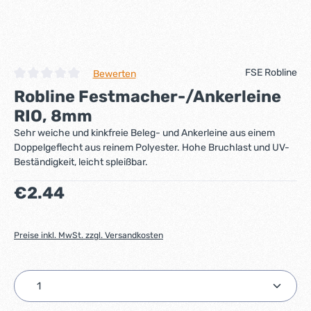
FSE Robline
Bewerten
Durchschnittliche Bewertung von 0 von 5 Sternen
Robline Festmacher-/Ankerleine
RIO, 8mm
Sehr weiche und kinkfreie Beleg- und Ankerleine aus einem
Doppelgeflecht aus reinem Polyester. Hohe Bruchlast und UV-
Beständigkeit, leicht spleißbar.
Regulärer Preis:
€2.44
Preise inkl. MwSt. zzgl. Versandkosten
Produkt Anzahl: Gib den gewünschten Wert ein ode