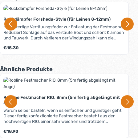
Ruckdämpfer Forsheda-Style (für Leinen 8-12mm)
Hochwertige Vertäuungsfeder zur Entlastung der Festmacher.
Reduziert Schläge auf das vertäute Boot und schont Klampen
und Tauwerk. Durch Variieren der Windungszahl kann die
gewünschte Länge der Federbewegung festgelegt werden:
Regulärer Preis:
€15.30
Bei 1 Windung 50mm, bei 2 Windungen 150mm, bei 3
Windungen 250mm.
Produktgalerie überspringen
Ähnliche Produkte
Robline Festmacher RIO, 8mm (5m fertig abgelängt mit
Auge)
Warum selber basteln, wenn es einfacher und günstiger geht:
Dieser fertig konfektionierte Festmacher besteht aus der
hochwertigen RIO, einer sehr weichen und trotzdem
langlebigen Festmacherleine aus kinkfreiem Doppelgeflecht,
Regulärer Preis:
€18.90
das auch nach längerem Einsatz im Wasser weich und