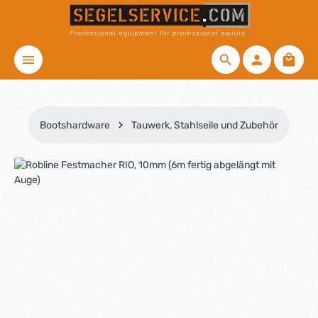
Zum Hauptinhalt springen
Waren
Bootshardware
Tauwerk, Stahlseile und Zubehör
Bildergalerie überspringen