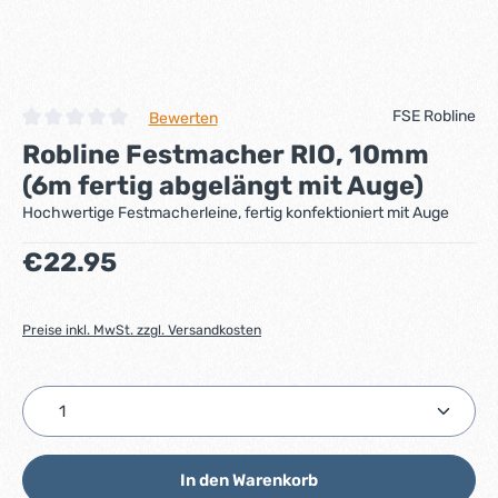
FSE Robline
Bewerten
Durchschnittliche Bewertung von 0 von 5 Sternen
Robline Festmacher RIO, 10mm
(6m fertig abgelängt mit Auge)
Hochwertige Festmacherleine, fertig konfektioniert mit Auge
Regulärer Preis:
€22.95
Preise inkl. MwSt. zzgl. Versandkosten
Produkt Anzahl: Gib den gewünschten Wert ein ode
In den Warenkorb