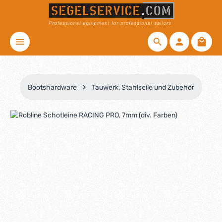
Zum Hauptinhalt springen
Waren
Bootshardware
Tauwerk, Stahlseile und Zubehör
Bildergalerie überspringen