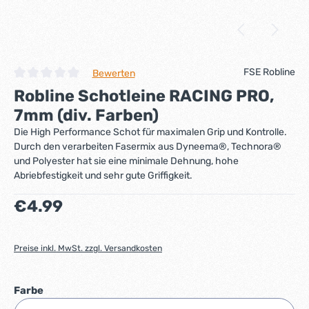
FSE Robline
Bewerten
Durchschnittliche Bewertung von 0 von 5 Sternen
Robline Schotleine RACING PRO,
7mm (div. Farben)
Die High Performance Schot für maximalen Grip und Kontrolle.
Durch den verarbeiten Fasermix aus Dyneema®, Technora®
und Polyester hat sie eine minimale Dehnung, hohe
Abriebfestigkeit und sehr gute Griffigkeit.
Regulärer Preis:
€4.99
Preise inkl. MwSt. zzgl. Versandkosten
auswählen
Farbe