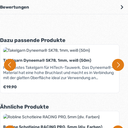
Bewertungen
Produktgalerie überspringen
Dazu passende Produkte
Takelgarn Dyneema® SK78, 1mm, weiß (50m)
Hochfestes Takelgarn für HiTech-Tauwerk. Das Dyneema®-
Material hat eine hohe Bruchlast und macht es in Verbindung
mit der glatten Oberfläche ideal zur Verwendung an
hochwertigem Tauwerk. Ohne Wachsbeschichtung, daher
Regulärer Preis:
€19.90
auch für andere Anwendungen geeignet, bei denen eine
starke Leine mit sehr geringem Durchmesser benötigt wird.
Produktgalerie überspringen
Ähnliche Produkte
Robline Schotleine RACING PRO, 5mm (div. Farben)