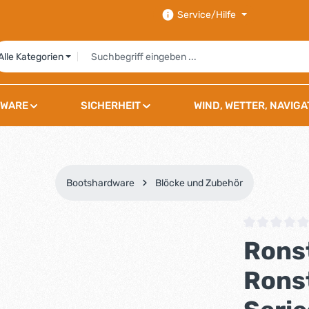
Service/Hilfe
Alle Kategorien
WARE
SICHERHEIT
WIND, WETTER, NAVIGA
Bootshardware
Blöcke und Zubehör
Durchschnittli
Rons
Rons