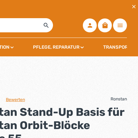
Warenkorb ent
TION
PFLEGE, REPARATUR
TRANSPORT, L
Ronstan
Bewerten
che Bewertung von 0 von 5 Sternen
tan Stand-Up Basis für
tan Orbit-Blöcke