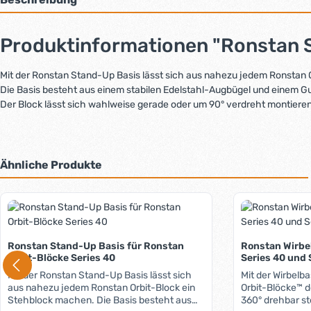
Produktinformationen "Ronstan S
Mit der Ronstan Stand-Up Basis lässt sich aus nahezu jedem Ronstan 
Die Basis besteht aus einem stabilen Edelstahl-Augbügel und einem Gu
Der Block lässt sich wahlweise gerade oder um 90° verdreht montieren
Ähnliche Produkte
Produktgalerie überspringen
Ronstan Stand-Up Basis für Ronstan
Ronstan Wirbel
Orbit-Blöcke Series 40
Series 40 und 
Mit der Ronstan Stand-Up Basis lässt sich
Mit der Wirbelba
aus nahezu jedem Ronstan Orbit-Block ein
Orbit-Blöcke™ d
Stehblock machen. Die Basis besteht aus
360° drehbar st