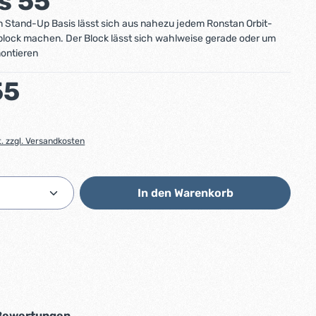
s 55
n Stand-Up Basis lässt sich aus nahezu jedem Ronstan Orbit-
block machen. Der Block lässt sich wahlweise gerade oder um
montieren
:
55
t. zzgl. Versandkosten
Anzahl: Gib den gewünschten Wert ein od
In den Warenkorb
Bewertungen