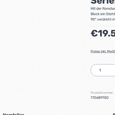
Serie
Mit der Ronsta
Block ein Steh
90° verdreht 
Regulärer Preis
€19.
Preise inkl. MwS
Produkt 
Produktnummer:
170689150
Hersteller