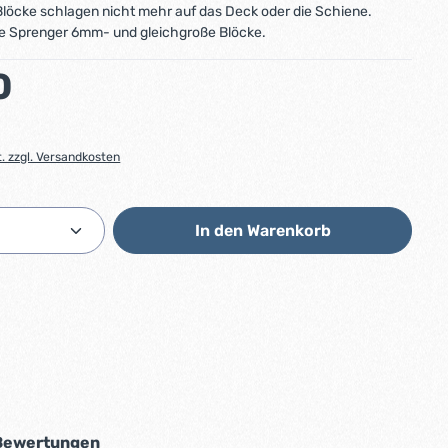
 Blöcke schlagen nicht mehr auf das Deck oder die Schiene.
le Sprenger 6mm- und gleichgroße Blöcke.
:
0
t. zzgl. Versandkosten
Anzahl: Gib den gewünschten Wert ein od
In den Warenkorb
Bewertungen