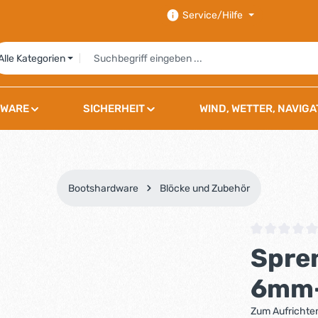
Service/Hilfe
Alle Kategorien
WARE
SICHERHEIT
WIND, WETTER, NAVIGA
Bootshardware
Blöcke und Zubehör
Durchschnittli
Spren
6mm-
Zum Aufrichten