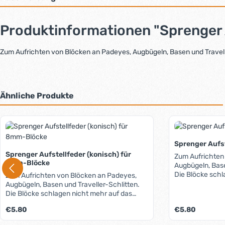
Produktinformationen "Sprenger 
Zum Aufrichten von Blöcken an Padeyes, Augbügeln, Basen und Travell
Ähnliche Produkte
Produktgalerie überspringen
Sprenger Aufs
Sprenger Aufstellfeder (konisch) für
Zum Aufrichten
8mm-Blöcke
Augbügeln, Base
Die Blöcke schl
Zum Aufrichten von Blöcken an Padeyes,
Deck oder die S
Augbügeln, Basen und Traveller-Schlitten.
Die Blöcke schlagen nicht mehr auf das
Deck oder die Schiene.
Regulärer Preis:
Regulärer Preis:
€5.80
€5.80