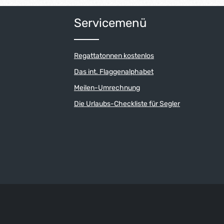
um die Anzahl zu erhöhen oder zu reduzi
der benutze die Schaltflächen um die An
ib den gewünschten Wert ein oder benutz
Produkt Anzahl: Gib den gew
Servicemenü
Regattatonnen kostenlos
Das int. Flaggenalphabet
Meilen-Umrechnung
Die Urlaubs-Checkliste für Segler