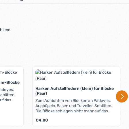
chiene.
2mm-Blöcke
Harken Aufstellfedern (klein) für Blöcke
adeyes,
(Paar)
chlitten.
uf das
Zum Aufrichten von Blöcken an Padeyes,
Augbügeln, Basen und Traveller-Schlitten.
Die Blöcke schlagen nicht mehr auf das
Deck oder die Schiene.
Regulärer Preis:
€4.80