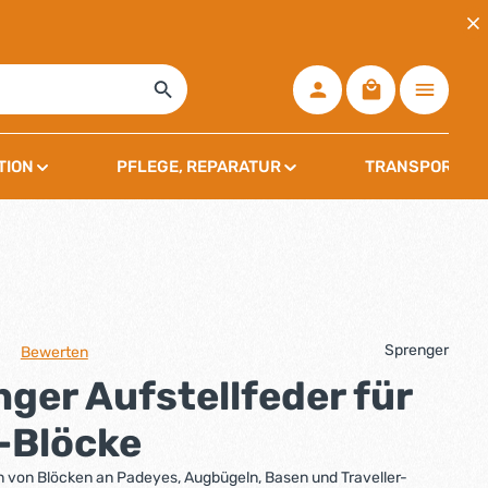
Warenkorb ent
TION
PFLEGE, REPARATUR
TRANSPORT, L
Sprenger
Bewerten
che Bewertung von 0 von 5 Sternen
ger Aufstellfeder für
Blöcke
 von Blöcken an Padeyes, Augbügeln, Basen und Traveller-