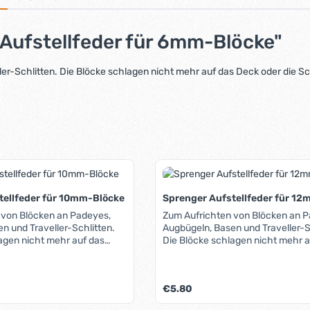
Aufstellfeder für 6mm-Blöcke"
er-Schlitten. Die Blöcke schlagen nicht mehr auf das Deck oder die S
tellfeder für 10mm-Blöcke
Sprenger Aufstellfeder für 1
 von Blöcken an Padeyes,
Zum Aufrichten von Blöcken an P
n und Traveller-Schlitten.
Augbügeln, Basen und Traveller-S
agen nicht mehr auf das
Die Blöcke schlagen nicht mehr a
chiene.
Deck oder die Schiene.
Regulärer Preis:
€5.80