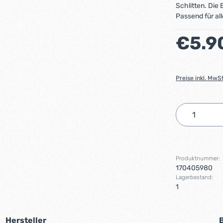
Schlitten. Die
Passend für al
Regulärer Preis
€5.9
Preise inkl. MwS
Produkt 
Produktnummer:
170405980
Lagerbestand:
1
Hersteller