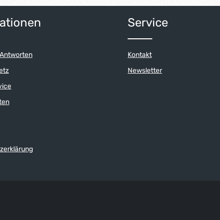
ert ein oder benutze die Schaltflächen 
Anzahl: Gib den gewünschten Wert ein o
Produkt Anzahl: G
ationen
Service
 Antworten
Kontakt
etz
Newsletter
vice
ten
zerklärung