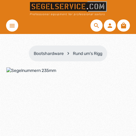
Zum Hauptinhalt springen
Waren
Bootshardware
Rund um's Rigg
Bildergalerie überspringen