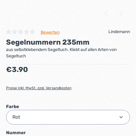
Lindemann
Bewerten
Durchschnittliche Bewertung von 0 von 5 Sternen
Segelnummern 235mm
aus selbstklebendem Segeltuch. Klebt auf allen Arten von
Segeltuch
Regulärer Preis:
€3.90
Preise inkl. MwSt. zzgl. Versandkosten
auswählen
Farbe
auswählen
Nummer