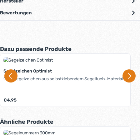
Hersteller
Bewertungen
Produktgalerie überspringen
Dazu passende Produkte
Segelzeichen Optimist
Opti-Segelzeichen aus selbstklebendem Segeltuch-Material.
Regulärer Preis:
€4.95
Produktgalerie überspringen
Ähnliche Produkte