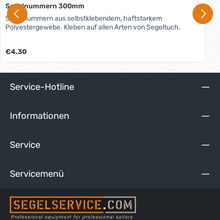
Segelnummern 300mm
Segelnummern aus selbstklebendem, haftstarkem
Polyestergewebe. Kleben auf allen Arten von Segeltuch.
Regulärer Preis:
€4.30
Service-Hotline
Informationen
Service
Servicemenü