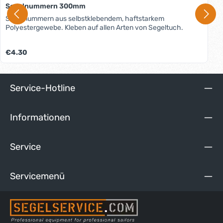
Segelnummern 300mm
Segelnummern aus selbstklebendem, haftstarkem
Polyestergewebe. Kleben auf allen Arten von Segeltuch.
Regulärer Preis:
€4.30
Service-Hotline
Informationen
Service
Servicemenü