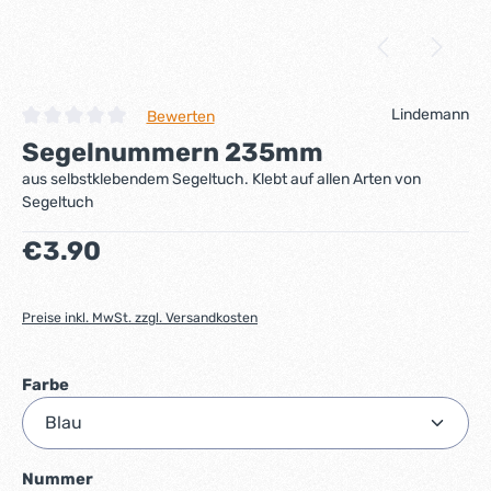
Lindemann
Bewerten
Durchschnittliche Bewertung von 0 von 5 Sternen
Segelnummern 235mm
aus selbstklebendem Segeltuch. Klebt auf allen Arten von
Segeltuch
Regulärer Preis:
€3.90
Preise inkl. MwSt. zzgl. Versandkosten
auswählen
Farbe
auswählen
Nummer