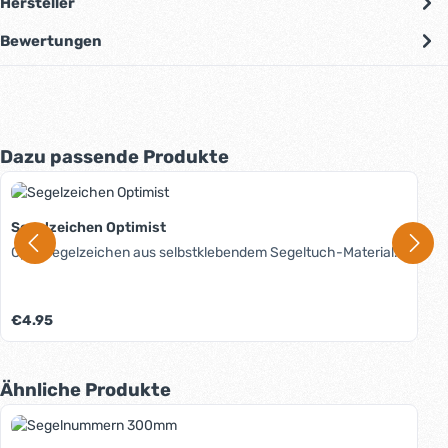
Hersteller
Bewertungen
Produktgalerie überspringen
Dazu passende Produkte
Segelzeichen Optimist
Opti-Segelzeichen aus selbstklebendem Segeltuch-Material.
Regulärer Preis:
€4.95
Produktgalerie überspringen
Ähnliche Produkte