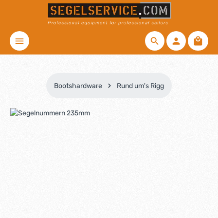
Zum Hauptinhalt springen
Waren
Bootshardware
Rund um's Rigg
Bildergalerie überspringen