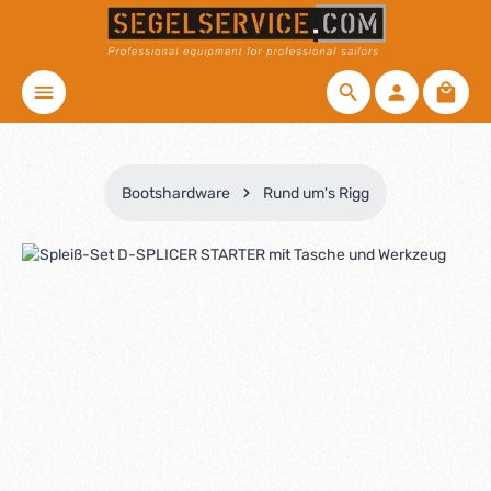
Zum Hauptinhalt springen
Waren
Bootshardware
Rund um's Rigg
Bildergalerie überspringen