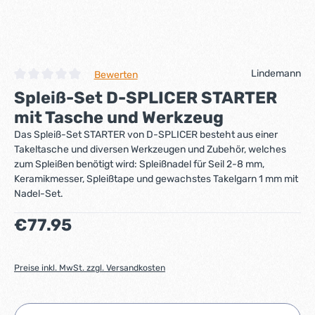
Lindemann
Bewerten
Durchschnittliche Bewertung von 0 von 5 Sternen
Spleiß-Set D-SPLICER STARTER
mit Tasche und Werkzeug
Das Spleiß-Set STARTER von D-SPLICER besteht aus einer
Takeltasche und diversen Werkzeugen und Zubehör, welches
zum Spleißen benötigt wird: Spleißnadel für Seil 2-8 mm,
Keramikmesser, Spleißtape und gewachstes Takelgarn 1 mm mit
Nadel-Set.
Regulärer Preis:
€77.95
Preise inkl. MwSt. zzgl. Versandkosten
Produkt Anzahl: Gib den gewünschten Wert ein ode