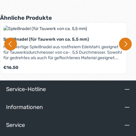
Produktgalerie überspringen
Ähnliche Produkte
Spleißnadel (für Tauwerk von ca. 5,5 mm)
Hochwertige Spleißnadel aus rostfreiem Edelstahl, geeignet
für Tauwerksdurchmesser von ca-. 5,5 Durchmesser. Sowohl
für gedrehtes als auch für geflochtenes Material geeignet.
Bitte beachten Sie: Der maximale Durchmesser des Tauwerks
Regulärer Preis:
€16.50
ist abhängig von der Festigkeit des Materials: Je weicher,
desto größer ist der mögliche Durchmesser. Tipp: Unter dem
Reiter "Media" können Sie informative Spleißanleitungen
unseres Partners FSE/Teufelberger kostenlos downloaden.
Service-Hotline
Informationen
Service