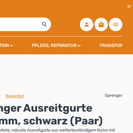
Warenkorb ent
TION
PFLEGE, REPARATUR
TRANSPORT, L
Sprenger
Bewerten
che Bewertung von 0 von 5 Sternen
nger Ausreitgurte
mm, schwarz (Paar)
itete, robuste Ausreitgurte aus wetterbeständigem Nylon mit