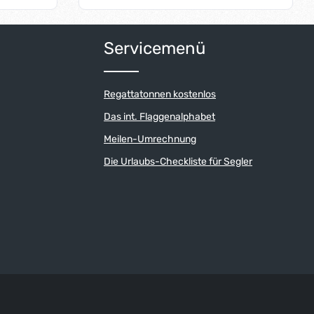
geschraubt werden.
um die Anzahl zu erhöhen oder zu reduzi
der benutze die Schaltflächen um die An
ib den gewünschten Wert ein oder benutz
Produkt Anzahl: Gib den gew
Servicemenü
Regattatonnen kostenlos
Das int. Flaggenalphabet
Meilen-Umrechnung
Die Urlaubs-Checkliste für Segler