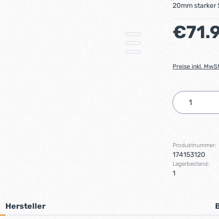
20mm starker 
Regulärer Preis
€71.
Preise inkl. MwS
Produkt 
Produktnummer:
174153120
Lagerbestand:
1
Hersteller