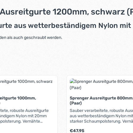
Ausreitgurte 1200mm, schwarz (P
gurte aus wetterbeständigem Nylon mi
den als auch geschraubt werden.
eitgurte 1000mm,
Sprenger Ausreitgurte 800mm
)
(Paar)
tete, robuste Ausreitgurte
Sauber verarbeitete, robuste Aus
ändigem Nylon mit 20mm
aus wetterbeständigem Nylon m
polsterung. Vernähte
starker Schaumpolsterung. Vern
iden Enden: Die Gurte
Schlaufen an beiden Enden: Die 
Regulärer Preis:
€47.95
gebunden als auch
können sowohl gebunden als auc