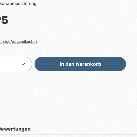
Schaumpolsterung.
:
95
t. zzgl. Versandkosten
Anzahl: Gib den gewünschten Wert ein od
In den Warenkorb
Bewertungen