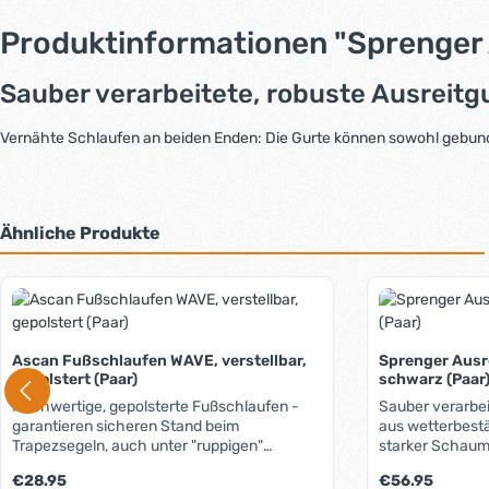
Produktinformationen "Sprenger 
Sauber verarbeitete, robuste Ausreit
Vernähte Schlaufen an beiden Enden: Die Gurte können sowohl gebun
Ähnliche Produkte
Produktgalerie überspringen
Ascan Fußschlaufen WAVE, verstellbar,
Sprenger Ausr
gepolstert (Paar)
schwarz (Paar
Hochwertige, gepolsterte Fußschlaufen -
Sauber verarbei
garantieren sicheren Stand beim
aus wetterbest
Trapezsegeln, auch unter "ruppigen"
starker Schaum
Bedingungen. Weite individuell per
Schlaufen an be
Regulärer Preis:
Regulärer Preis:
€28.95
€56.95
Klettverschluss einstellbar, passend für jede
können sowohl 