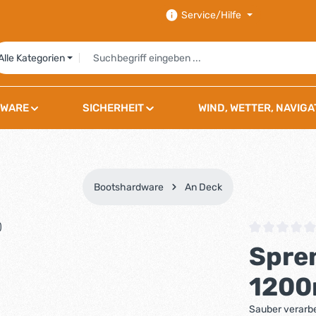
Service/Hilfe
Alle Kategorien
WARE
SICHERHEIT
WIND, WETTER, NAVIGA
Bootshardware
An Deck
Durchschnittli
Spre
1200
Sauber verarbe