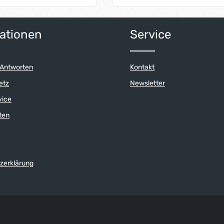
den.
geschraubt werden.
ert ein oder benutze die Schaltflächen 
Anzahl: Gib den gewünschten Wert ein o
Produkt Anzahl: G
ationen
Service
 Antworten
Kontakt
etz
Newsletter
vice
ten
zerklärung