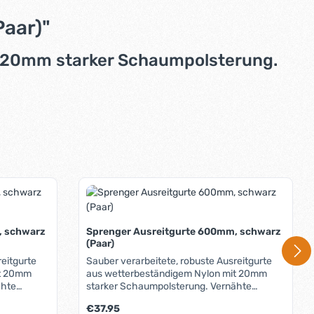
aar)"
t 20mm starker Schaumpolsterung.
, schwarz
Sprenger Ausreitgurte 600mm, schwarz
(Paar)
reitgurte
Sauber verarbeitete, robuste Ausreitgurte
it 20mm
aus wetterbeständigem Nylon mit 20mm
ähte
starker Schaumpolsterung. Vernähte
Gurte
Schlaufen an beiden Enden: Die Gurte
Regulärer Preis:
€37.95
h
können sowohl gebunden als auch