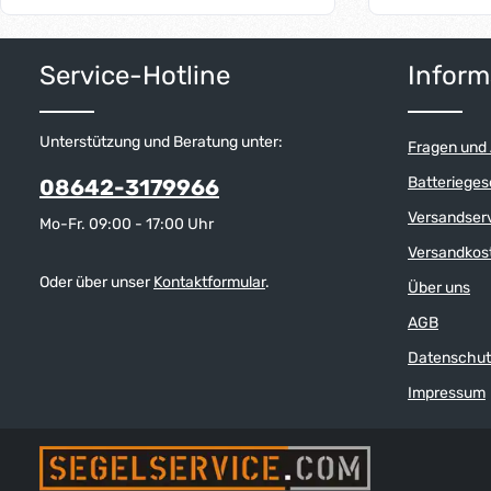
Fußgröße, dicke Neoprenpolsterung schont
geschraubt wer
Füße und Schuhe, formstabil durch
Produkt Anzahl: Gib den gewünschten W
Produkt 
eingearbeitete Kunststoffstreifen, verdeckte
Service-Hotline
Inform
Schraubenlöcher, im Notfall vollständig zu
öffnen, hochwertige Verarbeitung.
Unterstützung und Beratung unter:
Fragen und
Batterieges
08642-3179966
Versandser
Mo-Fr. 09:00 - 17:00 Uhr
Versandkos
Oder über unser
Kontaktformular
.
Über uns
AGB
Datenschut
Impressum