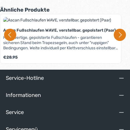
Produktgalerie überspringen
Ähnliche Produkte
Ascan Fußschlaufen WAVE, verstellbar, gepolstert (Paar)
Hochwertige, gepolsterte Fußschlaufen - garantieren
sicheren Stand beim Trapezsegeln, auch unter "ruppigen"
Bedingungen. Weite individuell per Klettverschluss einstellbar,
passend für jede Fußgröße, dicke Neoprenpolsterung schont
Regulärer Preis:
€28.95
Füße und Schuhe, formstabil durch eingearbeitete
Kunststoffstreifen, verdeckte Schraubenlöcher, im Notfall
vollständig zu öffnen, hochwertige Verarbeitung.
Service-Hotline
Informationen
Service
Servicemenü