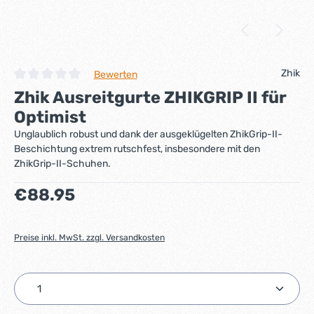
Zhik
Bewerten
Durchschnittliche Bewertung von 0 von 5 Sternen
Zhik Ausreitgurte ZHIKGRIP II für
Optimist
Unglaublich robust und dank der ausgeklügelten ZhikGrip-II-
Beschichtung extrem rutschfest, insbesondere mit den
ZhikGrip-II-Schuhen.
Regulärer Preis:
€88.95
Preise inkl. MwSt. zzgl. Versandkosten
Produkt Anzahl: Gib den gewünschten Wert ein ode