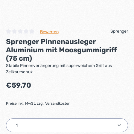
Sprenger
Bewerten
Durchschnittliche Bewertung von 0 von 5 Sternen
Sprenger Pinnenausleger
Aluminium mit Moosgummigriff
(75 cm)
Stabile Pinnenverlängerung mit superweichem Griff aus
Zellkautschuk
Regulärer Preis:
€59.70
Preise inkl. MwSt. zzgl. Versandkosten
Produkt Anzahl: Gib den gewünschten Wert ein ode