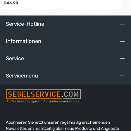
Regulärer Preis:
€46.90
uv-stabilisiert und hochglanz-versiegelt. Leichter und
weicher Griff aus Zellkautschuk. Langlebiges Pinnengelenk
aus Gummi mit Tauwerkseele und Schrumpfschlauch, ohne
Werkzeug blitzschnell demontierbar.
Service-Hotline
Informationen
Service
Servicemenü
Abonnieren Sie jetzt unseren regelmäßig erscheinenden
Newsletter, um rechtzeitig über neue Produkte und Angebote