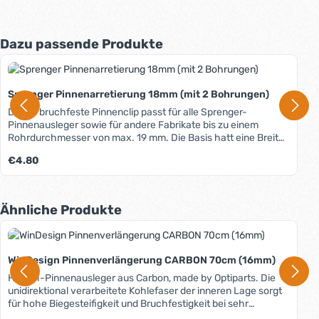
Produktgalerie überspringen
Dazu passende Produkte
Sprenger Pinnenarretierung 18mm (mit 2 Bohrungen)
Dieser bruchfeste Pinnenclip passt für alle Sprenger-
Pinnenausleger sowie für andere Fabrikate bis zu einem
Rohrdurchmesser von max. 19 mm. Die Basis hatt eine Breite
von nur 15 mm und die Bohrungen sind in Längsrichtung der
Regulärer Preis:
€4.80
Pinne, sodass der Clip auch auf sehr schmalen Pinnen
montiert werden kann. Bruchfestes und uv-beständiges
Nylonmaterial.
Produktgalerie überspringen
Ähnliche Produkte
WinDesign Pinnenverlängerung CARBON 70cm (16mm)
HiTech-Pinnenausleger aus Carbon, made by Optiparts. Die
unidirektional verarbeitete Kohlefaser der inneren Lage sorgt
für hohe Biegesteifigkeit und Bruchfestigkeit bei sehr
geringem Gewicht. Die verflochtene Oberflächen-Lage ist