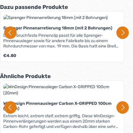
Produktgalerie überspringen
Dazu passende Produkte
Sprenger Pinnenarretierung 18mm (mit 2 Bohrungen)
Dieser bruchfeste Pinnenclip passt für alle Sprenger-
Pinnenausleger sowie für andere Fabrikate bis zu einem
Rohrdurchmesser von max. 19 mm. Die Basis hatt eine Breite
von nur 15 mm und die Bohrungen sind in Längsrichtung der
Regulärer Preis:
€4.80
Pinne, sodass der Clip auch auf sehr schmalen Pinnen
montiert werden kann. Bruchfestes und uv-beständiges
Nylonmaterial.
Produktgalerie überspringen
Ähnliche Produkte
WinDesign Pinnenausleger Carbon X-GRIPPED 100cm
(20mm)
Extrem leicht, extrem steif, extrem griffig. Diese WinDesign-
Pinnenverlängerungen werden aus einem 20mm starken
Carbon-Rohr gefertigt und verfügen deshalb über eine sehr
hohe Biegesteifigkeit und Bruchfestigkeit bei geringem