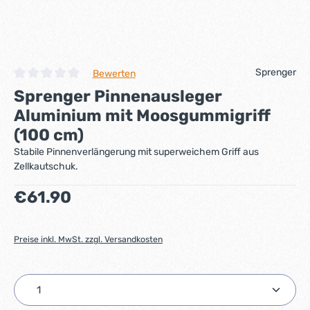
Sprenger
Bewerten
Durchschnittliche Bewertung von 0 von 5 Sternen
Sprenger Pinnenausleger
Aluminium mit Moosgummigriff
(100 cm)
Stabile Pinnenverlängerung mit superweichem Griff aus
Zellkautschuk.
Regulärer Preis:
€61.90
Preise inkl. MwSt. zzgl. Versandkosten
Produkt Anzahl: Gib den gewünschten Wert ein ode