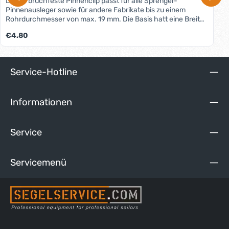
Dieser bruchfeste Pinnenclip passt für alle Sprenger-
Pinnenausleger sowie für andere Fabrikate bis zu einem
Rohrdurchmesser von max. 19 mm. Die Basis hatt eine Breite
von nur 15 mm und die Bohrungen sind in Längsrichtung der
Regulärer Preis:
€4.80
Pinne, sodass der Clip auch auf sehr schmalen Pinnen
montiert werden kann. Bruchfestes und uv-beständiges
Nylonmaterial.
Service-Hotline
Informationen
Service
Servicemenü