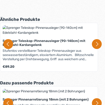
Produktgalerie überspringen
Ähnliche Produkte
Sprenger Teleskop-Pinnenausleger (90-140cm) mit
Edelstahl-Kardangelenk
Stufenlos verstellbarer Teleskop-Pinnenausleger aus
seewasserbeständigem, eloxiertem Aluminium. Blitzschnelle
Verstellung per Drehbewegung, Griff aus weichem und
leichtem Zellkautschuk mit hervorragendem Grip, stabiles
Regulärer Preis:
€89.20
kardanisches Gelenk aus Edelstahl (feste Montage an der
Pinne), sehr leicht, made in Germany.
Produktgalerie überspringen
Dazu passende Produkte
Sprenger Pinnenarretierung 18mm (mit 2 Bohrungen)