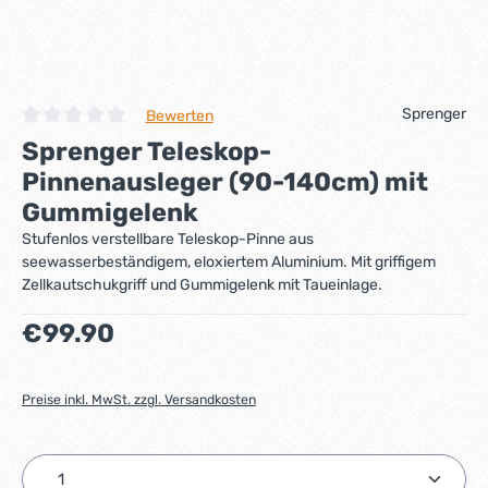
Sprenger
Bewerten
Durchschnittliche Bewertung von 0 von 5 Sternen
Sprenger Teleskop-
Pinnenausleger (90-140cm) mit
Gummigelenk
Stufenlos verstellbare Teleskop-Pinne aus
seewasserbeständigem, eloxiertem Aluminium. Mit griffigem
Zellkautschukgriff und Gummigelenk mit Taueinlage.
Regulärer Preis:
€99.90
Preise inkl. MwSt. zzgl. Versandkosten
Produkt Anzahl: Gib den gewünschten Wert ein ode