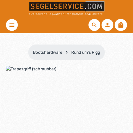
Zum Hauptinhalt springen
Waren
Bootshardware
Rund um's Rigg
Bildergalerie überspringen