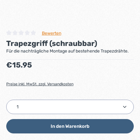
Bewerten
Durchschnittliche Bewertung von 0 von 5 Sternen
Trapezgriff (schraubbar)
Für die nachträgliche Montage auf bestehende Trapezdrähte.
Regulärer Preis:
€15.95
Preise inkl. MwSt. zzgl. Versandkosten
Produkt Anzahl: Gib den gewünschten Wert ein ode
In den Warenkorb