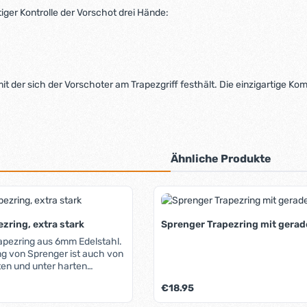
iger Kontrolle der Vorschot drei Hände:
 mit der sich der Vorschoter am Trapezgriff festhält. Die einzigartige 
Ähnliche Produkte
zring, extra stark
Sprenger Trapezring mit gera
rapezring aus 6mm Edelstahl.
ng von Sprenger ist auch von
n und unter harten
um zu verbiegen.
Regulärer Preis:
€18.95