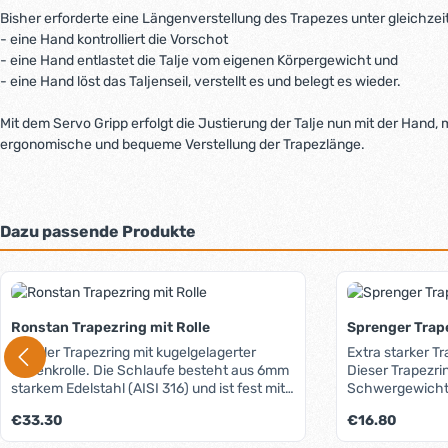
Bisher erforderte eine Längenverstellung des Trapezes unter gleichzeit
- eine Hand kontrolliert die Vorschot
- eine Hand entlastet die Talje vom eigenen Körpergewicht und
- eine Hand löst das Taljenseil, verstellt es und belegt es wieder.
Mit dem Servo Gripp erfolgt die Justierung der Talje nun mit der Hand,
ergonomische und bequeme Verstellung der Trapezlänge.
Dazu passende Produkte
Produktgalerie überspringen
Ronstan Trapezring mit Rolle
Sprenger Trape
Stabiler Trapezring mit kugelgelagerter
Extra starker T
Umlenkrolle. Die Schlaufe besteht aus 6mm
Dieser Trapezri
starkem Edelstahl (AISI 316) und ist fest mit
Schwergewichte
einem kugelgelagerten 20mm-Block
Bedingungen ka
Regulärer Preis:
Regulärer Preis:
€33.30
€16.80
vernietet. Der Block ermöglicht eine
höhenverstellbare Taille mit 2:1-