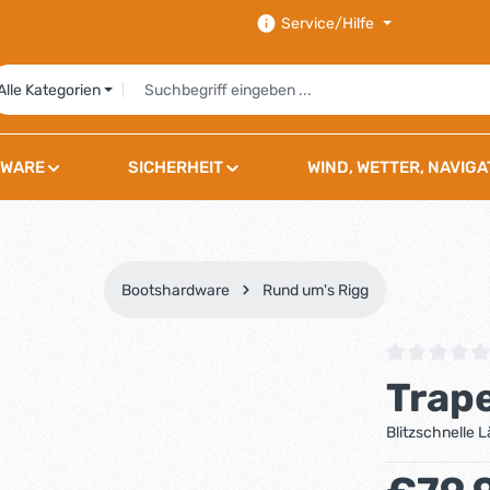
Service/Hilfe
Alle Kategorien
WARE
SICHERHEIT
WIND, WETTER, NAVIGA
Bootshardware
Rund um's Rigg
Durchschnittli
Trape
Blitzschnelle 
Regulärer Preis