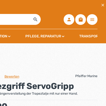
Warenkorb ent
TION
PFLEGE, REPARATUR
TRANSPORT, L
Pfeiffer Marine
Bewerten
che Bewertung von 0 von 5 Sternen
zgriff ServoGripp
Längenverstellung der Trapeztalje mit nur einer Hand.
: