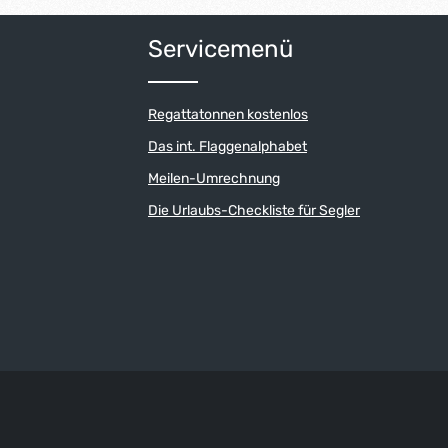
um die Anzahl zu erhöhen oder zu reduzi
der benutze die Schaltflächen um die An
ib den gewünschten Wert ein oder benutz
Servicemenü
Regattatonnen kostenlos
Das int. Flaggenalphabet
Meilen-Umrechnung
Die Urlaubs-Checkliste für Segler