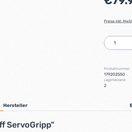
€79.
Preise inkl. MwS
Produkt 
Produktnummer:
179202550
Lagerbestand:
2
Hersteller
ff ServoGripp"