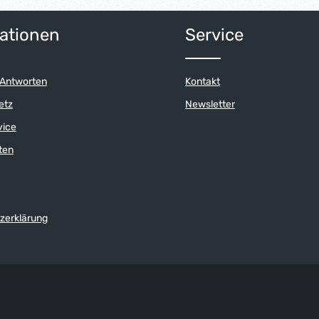
ert ein oder benutze die Schaltflächen 
Anzahl: Gib den gewünschten Wert ein o
Produkt Anzahl: G
ationen
Service
 Antworten
Kontakt
etz
Newsletter
vice
ten
zerklärung