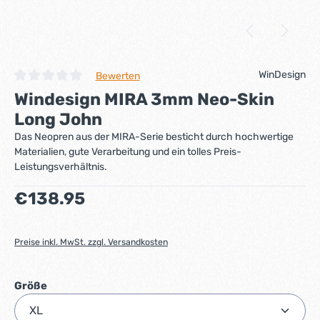
WinDesign
Bewerten
Durchschnittliche Bewertung von 0 von 5 Sternen
Windesign MIRA 3mm Neo-Skin
Long John
Das Neopren aus der MIRA-Serie besticht durch hochwertige
Materialien, gute Verarbeitung und ein tolles Preis-
Leistungsverhältnis.
Regulärer Preis:
€138.95
Preise inkl. MwSt. zzgl. Versandkosten
auswählen
Größe