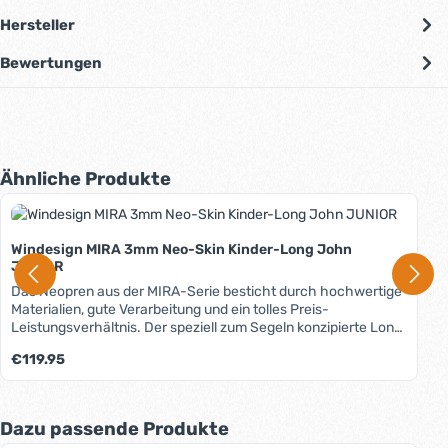
Hersteller
Bewertungen
Produktgalerie überspringen
Ähnliche Produkte
Windesign MIRA 3mm Neo-Skin Kinder-Long John
JUNIOR
Das Neopren aus der MIRA-Serie besticht durch hochwertige
Materialien, gute Verarbeitung und ein tolles Preis-
Leistungsverhältnis. Der speziell zum Segeln konzipierte Long
John aus weichem Neopren ist aufgrund einer vollflächigen
Regulärer Preis:
€119.95
Aussenkaschierung und der Knie-, Oberschenkel- und
Sitzverstärkungen sehr robust. Das NEO-SKIN-Material
besteht aus einer 3-lagigen Kombination aus
wasserabweisender Nylon-Aussenseite, 3mm starkem
Produktgalerie überspringen
Dazu passende Produkte
Neopren und einer weichen Nylon-Innenschicht. Durch das