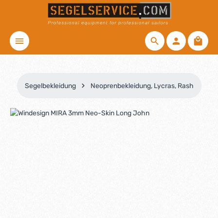
Zum Hauptinhalt springen
Waren
Segelbekleidung
Neoprenbekleidung, Lycras, Rash
Bildergalerie überspringen