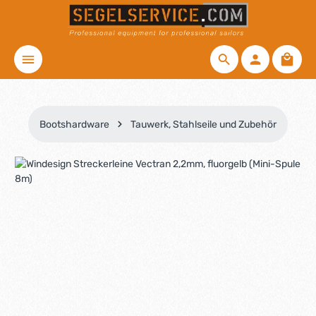
Zum Hauptinhalt springen
Waren
Bootshardware
Tauwerk, Stahlseile und Zubehör
Bildergalerie überspringen