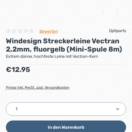
Optiparts
Bewerten
Durchschnittliche Bewertung von 0 von 5 Sternen
Windesign Streckerleine Vectran
2,2mm, fluorgelb (Mini-Spule 8m)
Extrem dünne, hochfeste Leine mit Vectran-Kern
Regulärer Preis:
€12.95
Preise inkl. MwSt. zzgl. Versandkosten
Produkt Anzahl: Gib den gewünschten Wert ein ode
In den Warenkorb