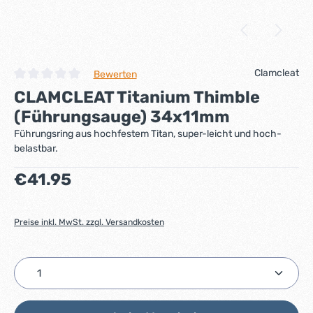
Clamcleat
Bewerten
Durchschnittliche Bewertung von 0 von 5 Sternen
CLAMCLEAT Titanium Thimble
(Führungsauge) 34x11mm
Führungsring aus hochfestem Titan, super-leicht und hoch-
belastbar.
Regulärer Preis:
€41.95
Preise inkl. MwSt. zzgl. Versandkosten
Produkt Anzahl: Gib den gewünschten Wert ein ode