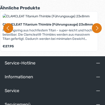
Produktgalerie überspringen
Ähnliche Produkte
CLAMCLEAT Titanium Thimble (Führungsauge) 23x8mm
Führungsring aus hochfestem Titan - super-leicht und hoch-
belastbar. Die Clamcleat® Thimbles werden aus massivem
Titan gefertigt. Dadurch werden bei minimalen Gewicht
maximale Festigkeit und hervorragende
Regulärer Preis:
€27.95
Korrosionsbeständigkeit erreicht. Eine extra-tiefe Seilführung
gewährleistet den festen Sitz der Leine. Ideal für alle
Hochlastanwendungen in Kombination mit Leinen aus HiTech-
Fasern oder Stahlseilen.
Service-Hotline
Informationen
Service
Servicemenü