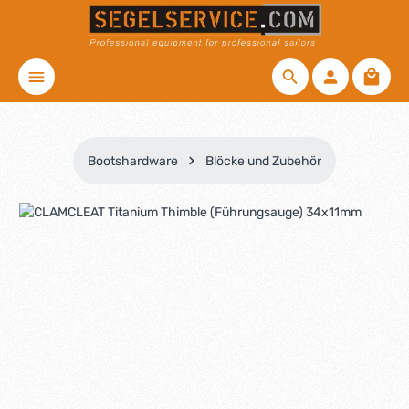
Zum Hauptinhalt springen
Waren
Bootshardware
Blöcke und Zubehör
Bildergalerie überspringen