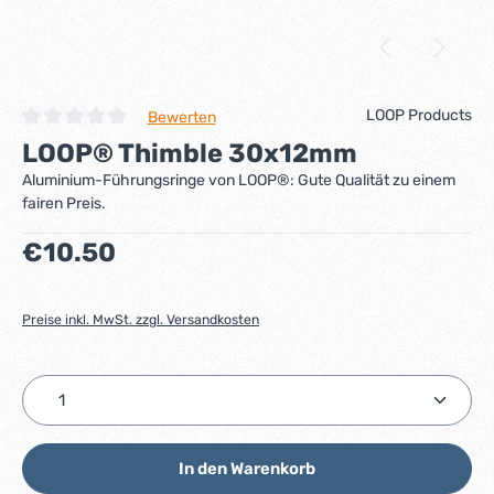
LOOP Products
Bewerten
Durchschnittliche Bewertung von 0 von 5 Sternen
LOOP® Thimble 30x12mm
Aluminium-Führungsringe von LOOP®: Gute Qualität zu einem
fairen Preis.
Regulärer Preis:
€10.50
Preise inkl. MwSt. zzgl. Versandkosten
Produkt Anzahl: Gib den gewünschten Wert ein ode
In den Warenkorb