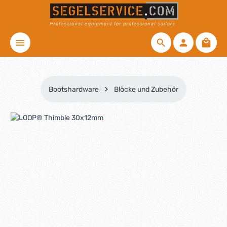
Zum Hauptinhalt springen
Waren
Bootshardware
Blöcke und Zubehör
Bildergalerie überspringen