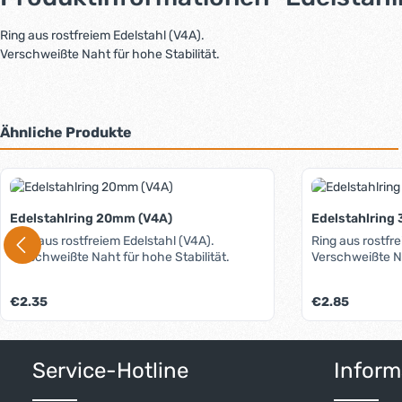
Ring aus rostfreiem Edelstahl (V4A).
Verschweißte Naht für hohe Stabilität.
Ähnliche Produkte
Produktgalerie überspringen
Edelstahlring 20mm (V4A)
Edelstahlring
Ring aus rostfreiem Edelstahl (V4A).
Ring aus rostfr
Verschweißte Naht für hohe Stabilität.
Verschweißte Na
Regulärer Preis:
Regulärer Preis:
€2.35
€2.85
Produkt Anzahl: Gib den gewünschten W
Produkt 
Service-Hotline
Inform