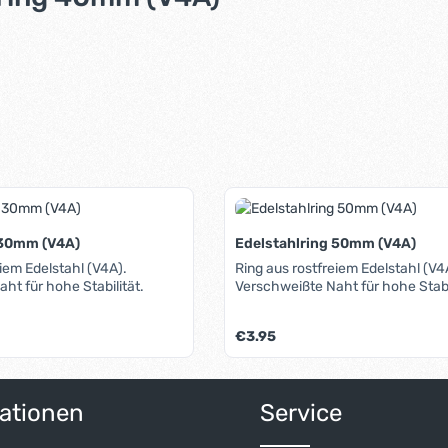
 30mm (V4A)
Edelstahlring 50mm (V4A)
eiem Edelstahl (V4A).
Ring aus rostfreiem Edelstahl (V4
ht für hohe Stabilität.
Verschweißte Naht für hohe Stabil
Regulärer Preis:
€3.95
ert ein oder benutze die Schaltflächen 
Anzahl: Gib den gewünschten Wert ein o
Produkt Anzahl: G
ationen
Service