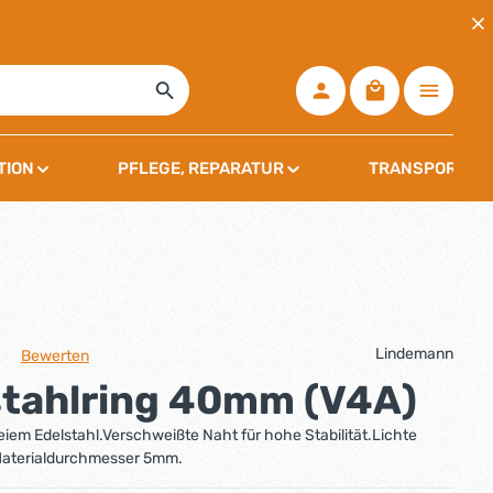
Warenkorb ent
TION
PFLEGE, REPARATUR
TRANSPORT, L
Lindemann
Bewerten
che Bewertung von 0 von 5 Sternen
stahlring 40mm (V4A)
reiem Edelstahl.Verschweißte Naht für hohe Stabilität.Lichte
aterialdurchmesser 5mm.