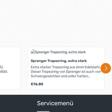
Sprenger Trapezring, extra stark
A).
Extra starker Trapezring aus 6mm Edelstahl.
ität.
Dieser Trapezring von Sprenger ist auch von
Schwergewichten und unter harten
Bedingungen kaum zu verbiegen.
Regulärer Preis:
€16.80
um die Anzahl zu erhöhen oder zu reduzi
der benutze die Schaltflächen um die An
ib den gewünschten Wert ein oder benutz
Produkt Anzahl: Gib den gew
Servicemenü