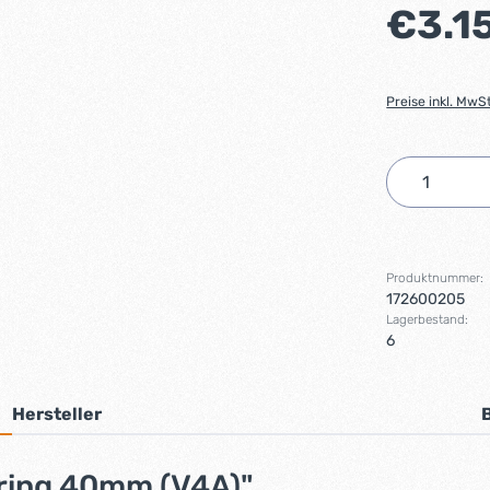
Regulärer Preis
€3.1
Preise inkl. MwS
Produkt 
Produktnummer:
172600205
Lagerbestand:
6
Hersteller
lring 40mm (V4A)"