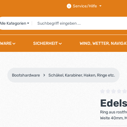
Service/Hilfe
Alle Kategorien
WARE
SICHERHEIT
WIND, WETTER, NAVIGA
Bootshardware
Schäkel, Karabiner, Haken, Ringe etc.
Durchschnittli
Edel
Ring aus rostf
Weite 40mm, M