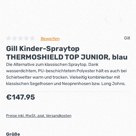
Gill
Bewerten
Durchschnittliche Bewertung von 0 von 5 Sternen
Gill Kinder-Spraytop
THERMOSHIELD TOP JUNIOR, blau
Die Alternative zum klassischen Spraytop. Dank
wasserdichtem, PU-beschichtetem Polyester hält es auch bei
Schietwetter warm und trocken. Vielseitig kombinierbar mit
klassischen Segelhosen und Neoprenhosen bzw. Long Johns.
Regulärer Preis:
€147.95
Preise inkl. MwSt. zzgl. Versandkosten
auswählen
Größe