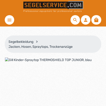
Zum Hauptinhalt springen
Waren
Segelbekleidung
Jacken, Hosen, Spraytops, Trockenanzüge
Bildergalerie überspringen