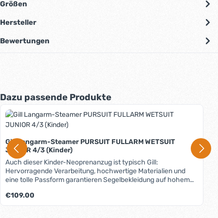
Größen
Hersteller
Bewertungen
Produktgalerie überspringen
Dazu passende Produkte
Gill Langarm-Steamer PURSUIT FULLARM WETSUIT
JUNIOR 4/3 (Kinder)
Auch dieser Kinder-Neoprenanzug ist typisch Gill:
Hervorragende Verarbeitung, hochwertige Materialien und
eine tolle Passform garantieren Segelbekleidung auf hohem
Niveau, auch beim Neopren. Der Anzug besteht im
Regulärer Preis:
€109.00
Körperbereich aus warmem 4mm starkem Neopren, im Brust-
und Rückenbereich aus Mesh Skin, innen mit Thermofutter. In
den Bewegungszonen (Schultern, Arme) wird ein etwas