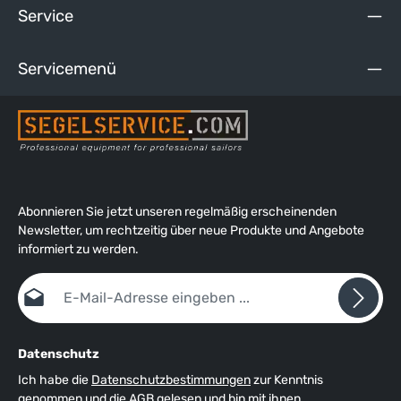
formbeständiger 4-Wege-Fleecestretch, pillt nicht, maximale
Service
Bewegungsfreiheit, weicher, elastischer Bund mit Tunnelzug,
atmungsaktiv, maschinenwaschbar.
Servicemenü
Abonnieren Sie jetzt unseren regelmäßig erscheinenden
Newsletter, um rechtzeitig über neue Produkte und Angebote
informiert zu werden.
E-Mail-Adresse*
Datenschutz
Ich habe die
Datenschutzbestimmungen
zur Kenntnis
genommen und die
AGB
gelesen und bin mit ihnen