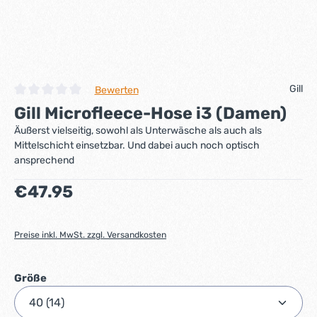
Gill
Bewerten
Durchschnittliche Bewertung von 0 von 5 Sternen
Gill Microfleece-Hose i3 (Damen)
Äußerst vielseitig, sowohl als Unterwäsche als auch als
Mittelschicht einsetzbar. Und dabei auch noch optisch
ansprechend
Regulärer Preis:
€47.95
Preise inkl. MwSt. zzgl. Versandkosten
auswählen
Größe